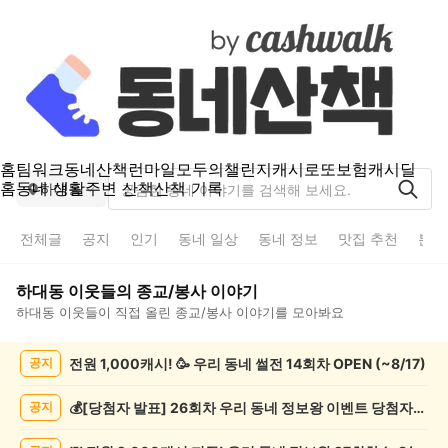
홈
팀워크
동네산책
런마일
모두의챌린지
캐시로또
보험
캐시딜
홈
동네 생활
주변 산책
산책 기록
하대동
전체글
공지
인기
동네 일상
동네 정보
맛집 추천
분실
하대동
이웃들의
종교/봉사
이야기
하대동
이웃들이 직접 올린
종교/봉사
이야기를 모아봐요
하
전원 1,000캐시! 🥳 우리 동네 썰전 14회차 OPEN (~8/17)
공지
대
동
종
💰[당첨자 발표] 26회차 우리 동네 정보왕 이벤트 당첨자를 발표합니다!
공지
교/
봉