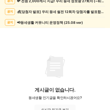
💸 전원 2,000캐시 지급! 우리 동네 정보왕 27회차 (~8/10)
공지
사
게
💰[당첨자 발표] 우리 동네 썰전 12회차 당첨자를 발표합니다!
공지
시
글
목
📢동네생활 커뮤니티 운영정책 (25.08 ver)
공지
록
게시글이 없습니다.
동네생활 인기글을 확인하시겠어요?
실시간 인기글 보기