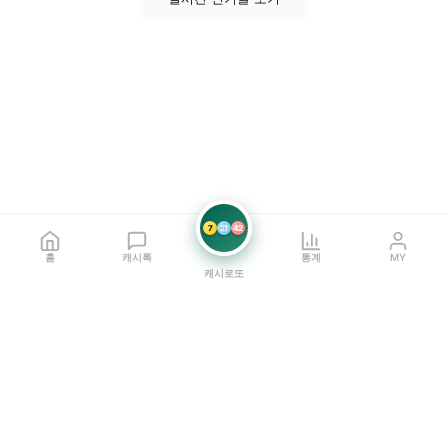
7
21
42
홈
캐시톡
통계
MY
캐시로또