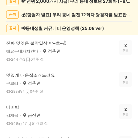
💸 전원 2,000캐시 지급! 우리 동네 정보왕 27회차 (~8/10)
공지
천
게
💰[당첨자 발표] 우리 동네 썰전 12회차 당첨자를 발표합니다!
공지
시
글
목
📢동네생활 커뮤니티 운영정책 (25.08 ver)
공지
록
진짜 맛잇음 불막열삼 야~호~✌️
2
정촌면
댓글
해요는내가지킨다
3주 전
244
3
0
맛있게 매운집소개드려요
3
정촌면
댓글
쿠크리
4주 전
288
4
0
디미방
2
금산면
댓글
김계옥
1개월 전
849
17
5