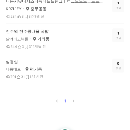
니든시딪디지즈늬득늬느느듿그ㅣㄷ그느느느ㅡ느느느느느
1
충무공동
댓글
KR7L1FY
2개월 전
284
3
3
진주역 전주콩나물 국밥
1
가좌동
댓글
달려라고복돌
11개월 전
544
3
3
삼겹살
0
평거동
댓글
나름대로
1년 전
791
31
13
1