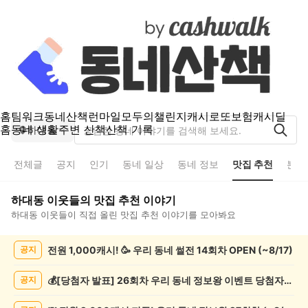
홈
팀워크
동네산책
런마일
모두의챌린지
캐시로또
보험
캐시딜
홈
동네 생활
주변 산책
산책 기록
하대동
전체글
공지
인기
동네 일상
동네 정보
맛집 추천
분실
하대동
이웃들의
맛집 추천
이야기
하대동
이웃들이 직접 올린
맛집 추천
이야기를 모아봐요
하
전원 1,000캐시! 🥳 우리 동네 썰전 14회차 OPEN (~8/17)
공지
대
동
맛
💰[당첨자 발표] 26회차 우리 동네 정보왕 이벤트 당첨자를 발표합니다!
공지
집
추