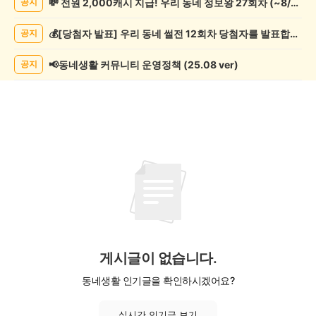
💸 전원 2,000캐시 지급! 우리 동네 정보왕 27회차 (~8/10)
공지
기
게
💰[당첨자 발표] 우리 동네 썰전 12회차 당첨자를 발표합니다!
공지
시
글
목
📢동네생활 커뮤니티 운영정책 (25.08 ver)
공지
록
게시글이 없습니다.
동네생활 인기글을 확인하시겠어요?
실시간 인기글 보기