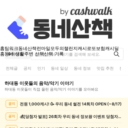
홈
팀워크
동네산책
런마일
모두의챌린지
캐시로또
보험
캐시딜
홈
동네 생활
주변 산책
산책 기록
하대동
전체글
공지
인기
동네 일상
동네 정보
맛집 추천
분실
하대동
이웃들의
음악/악기
이야기
하대동
이웃들이 직접 올린
음악/악기
이야기를 모아봐요
하
전원 1,000캐시! 🥳 우리 동네 썰전 14회차 OPEN (~8/17)
공지
대
동
음
💰[당첨자 발표] 26회차 우리 동네 정보왕 이벤트 당첨자를 발표합니다!
공지
악/
악