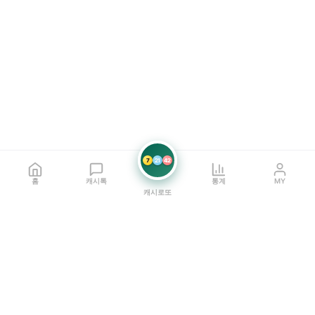
7
21
42
홈
캐시톡
통계
MY
캐시로또