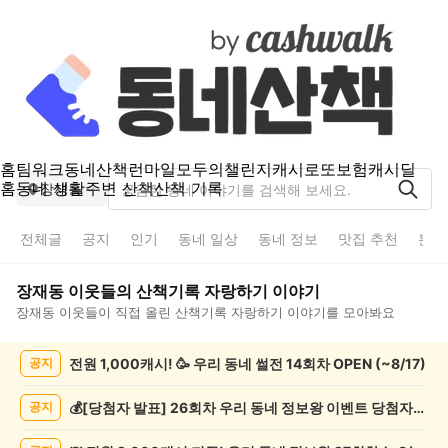
홈
팀워크
동네산책
런마일
모두의챌린지
캐시로또
보험
캐시딜
홈
동네 생활
주변 산책
산책 기록
장재동
전체글
공지
인기
동네 일상
동네 정보
맛집 추천
분실
장재동
이웃들의
산책기록 자랑하기
이야기
장재동
이웃들이 직접 올린
산책기록 자랑하기
이야기를 모아봐요
장
전원 1,000캐시! 🥳 우리 동네 썰전 14회차 OPEN (~8/17)
공지
재
동
산
💰[당첨자 발표] 26회차 우리 동네 정보왕 이벤트 당첨자를 발표합니다!
공지
책
기