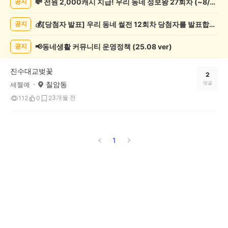
💸 전원 2,000캐시 지급! 우리 동네 정보왕 27회차 (~8/10)
공지
록
자
💰[당첨자 발표] 우리 동네 썰전 12회차 당첨자를 발표합니다!
공지
랑
하
기
📢동네생활 커뮤니티 운영정책 (25.08 ver)
공지
게
시
진수대교벚꽃
글
2
칠암동
댓글
세젤예
목
록
3개월 전
112
0
2
1