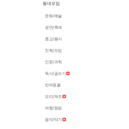
동네모임
문화/예술
공연/축제
종교/봉사
친목/모임
인문/과학
독서/글쓰기
반려동물
요리/제조
여행/캠핑
음악/악기