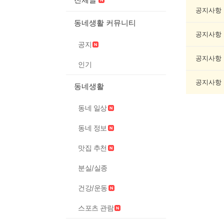
인
증
공지사항
했
동네생활 커뮤니티
어
공지사항
요
공지
게
시
공지사항
인기
글
목
공지사항
동네생활
록
동네 일상
동네 정보
맛집 추천
분실/실종
건강/운동
스포츠 관람