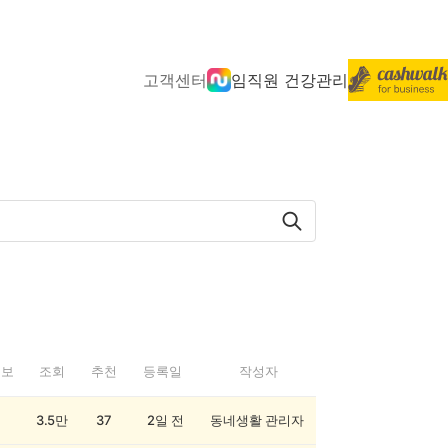
고객센터
임직원 건강관리
정보
조회
추천
등록일
작성자
3.5만
37
2일 전
동네생활 관리자