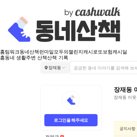
홈
팀워크
동네산책
런마일
모두의챌린지
캐시로또
보험
캐시딜
홈
동네 생활
주변 산책
산책 기록
장재동
장재동
장재동
이웃
장
재
로그인을 해주세요
동
동
공지사항
네
전체글