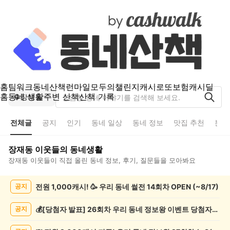
홈
팀워크
동네산책
런마일
모두의챌린지
캐시로또
보험
캐시딜
홈
동네 생활
주변 산책
산책 기록
장재동
전체글
공지
인기
동네 일상
동네 정보
맛집 추천
분실
장재동
이웃들의 동네생활
장재동
이웃들이 직접 올린 동네 정보, 후기, 질문들을 모아봐요
장
전원 1,000캐시! 🥳 우리 동네 썰전 14회차 OPEN (~8/17)
공지
재
동
전
💰[당첨자 발표] 26회차 우리 동네 정보왕 이벤트 당첨자를 발표합니다!
공지
체
글