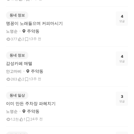
동네 정보
4
댓글
맹꽁이 노래들으며 커피마시기
주약동
노영순
3주 전
377
2
1
동네 정보
4
댓글
감성카페 매텔
주약동
안고마비
3주 전
263
2
1
동네 일상
3
댓글
이미 만든 주차장 파헤치기
주약동
노영순
4주 전
1.2천
1
2