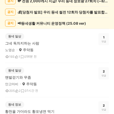
💸 전원 2,000캐시 지급! 우리 동네 정보왕 27회차 (~8/10)
공지
게
시
💰[당첨자 발표] 우리 동네 썰전 12회차 당첨자를 발표합니다!
공지
글
목
록
📢동네생활 커뮤니티 운영정책 (25.08 ver)
공지
동네 일상
1
댓글
그네 독차지하는 사람
주약동
노영순
56분 전
193
1
0
동네 일상
2
댓글
맨발걷기와 무좀
주약동
안고마비
1시간 전
205
2
0
동네 정보
2
댓글
황천을 가더라도 황포냉면 먹기