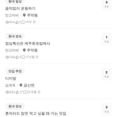
동네 일상
3
댓글
음악없이 운동하기
주약동
안고마비
4주 전
614
5
1
동네 정보
1
댓글
점심특선은 제주회초밥에서
주약동
안고마비
1개월 전
748
3
1
맛집 추천
2
댓글
디미방
금산면
김계옥
1개월 전
835
17
5
동네 정보
3
댓글
혼자라도 맘껏 먹고 싶을 때 가는 맛집