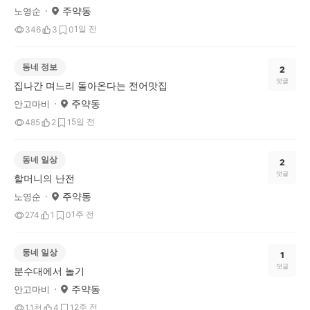
주약동
노영순
1일 전
346
3
0
동네 정보
2
댓글
집나간 며느리 돌아온다는 전어맛집
주약동
안고마비
5일 전
485
2
1
동네 일상
2
댓글
할머니의 난전
주약동
노영순
1주 전
274
1
0
동네 일상
1
댓글
분수대에서 놀기
주약동
안고마비
2주 전
1.1천
4
1