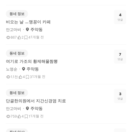
동네 정보
4
댓글
비오는 날 ㅡ맹꽁이 카페
주약동
안고마비
1개월 전
867
2
4
동네 정보
7
댓글
여기로 가조의 황제해물짬뽕
주약동
노영순
1개월 전
1.1천
4
3
동네 정보
3
댓글
단골한의원에서 지간신경염 치료
주약동
안고마비
1개월 전
759
4
1