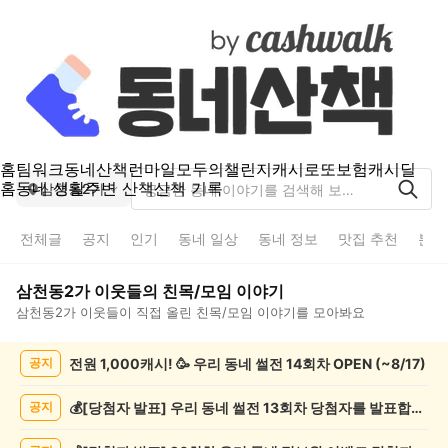
홈
팀워크
동네산책
런마일
모두의챌린지
캐시로또
보험
캐시딜
홈
동네 생활
주변 산책
산책 기록
삼천동2가
전체글
공지
인기
동네 일상
동네 정보
맛집 추천
분실
삼천동2가
이웃들의
친목/모임
이야기
삼천동2가
이웃들이 직접 올린
친목/모임
이야기를 모아봐요
삼
전원 1,000캐시! 🥳 우리 동네 썰전 14회차 OPEN (~8/17)
공지
천
동
2
💰[당첨자 발표] 우리 동네 썰전 13회차 당첨자를 발표합니다!
공지
가
친