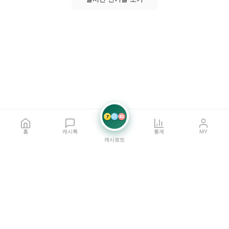
7
21
42
홈
캐시톡
통계
MY
캐시로또