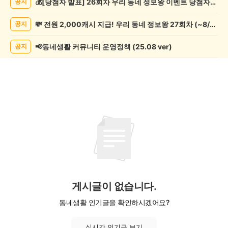
💰[당첨자 발표] 26회차 우리 동네 정보왕 이벤트 당첨자를 발표합니다!
공지
목/
모
💸 전원 2,000캐시 지급! 우리 동네 정보왕 27회차 (~8/10)
공지
임
게
시
📢동네생활 커뮤니티 운영정책 (25.08 ver)
공지
글
목
록
게시글이 없습니다.
동네생활 인기글을 확인하시겠어요?
실시간 인기글 보기