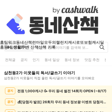
홈
팀워크
동네산책
런마일
모두의챌린지
캐시로또
보험
캐시딜
홈
동네 생활
주변 산책
산책 기록
삼천동2가
전체글
공지
인기
동네 일상
동네 정보
맛집 추천
분실
삼천동2가
이웃들의
독서/글쓰기
이야기
삼천동2가
이웃들이 직접 올린
독서/글쓰기
이야기를 모아봐요
삼
전원 1,000캐시! 🥳 우리 동네 썰전 14회차 OPEN (~8/17)
공지
천
동
2
💰[당첨자 발표] 26회차 우리 동네 정보왕 이벤트 당첨자를 발표합니다!
공지
가
독