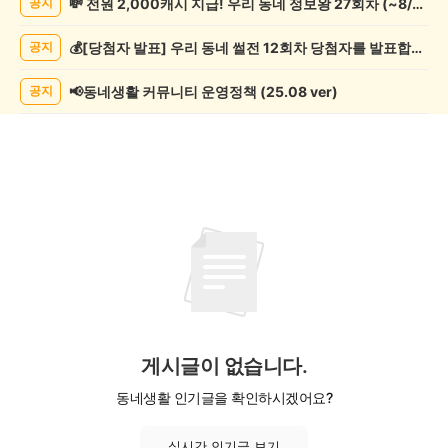
💸 전원 2,000캐시 지급! 우리 동네 정보왕 27회차 (~8/10)
공지
서/
글
💰[당첨자 발표] 우리 동네 썰전 12회차 당첨자를 발표합니다!
공지
쓰
기
게
📢동네생활 커뮤니티 운영정책 (25.08 ver)
공지
시
글
목
록
게시글이 없습니다.
동네생활 인기글을 확인하시겠어요?
실시간 인기글 보기