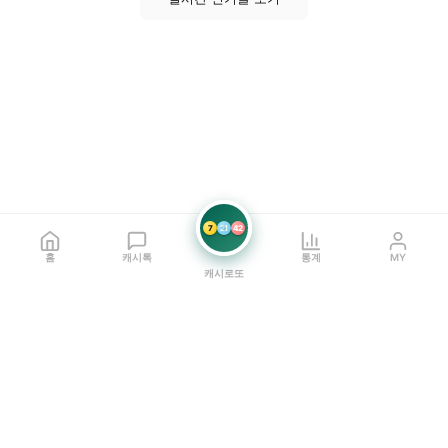
7
21
42
홈
캐시톡
통계
MY
캐시로또