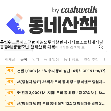
홈
팀워크
동네산책
런마일
모두의챌린지
캐시로또
보험
캐시딜
홈
동네 생활
주변 산책
산책 기록
삼천동2가
전체글
공지
인기
동네 일상
동네 정보
맛집 추천
분실
삼
전원 1,000캐시! 🥳 우리 동네 썰전 14회차 OPEN (~8/17)
공지
천
동
2
💰[당첨자 발표] 26회차 우리 동네 정보왕 이벤트 당첨자를 발표합니다!
공지
가
공
💸 전원 2,000캐시 지급! 우리 동네 정보왕 27회차 (~8/10)
공지
지
게
💰[당첨자 발표] 우리 동네 썰전 12회차 당첨자를 발표합니다!
공지
시
글