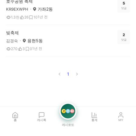
호수공원 축제
5
가좌2동
댓글
KR9EXWPH
1년 전
1.3천
26
10
빚축제
2
용현5동
댓글
김경숙
1년 전
270
3
0
1
7
21
42
홈
캐시톡
통계
MY
캐시로또