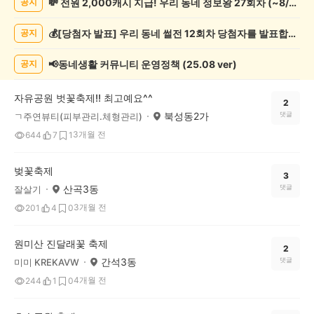
💸 전원 2,000캐시 지급! 우리 동네 정보왕 27회차 (~8/10)
공지
축
제
💰[당첨자 발표] 우리 동네 썰전 12회차 당첨자를 발표합니다!
공지
게
시
글
📢동네생활 커뮤니티 운영정책 (25.08 ver)
공지
목
록
자유공원 벗꽃축제!! 최고예요^^
2
북성동2가
댓글
ㄱ주연뷰티(피부관리.체형관리)
3개월 전
644
7
1
벚꽃축제
3
산곡3동
댓글
잘살기
3개월 전
201
4
0
원미산 진달래꽃 축제
2
간석3동
댓글
미미 KREKAVW
4개월 전
244
1
0