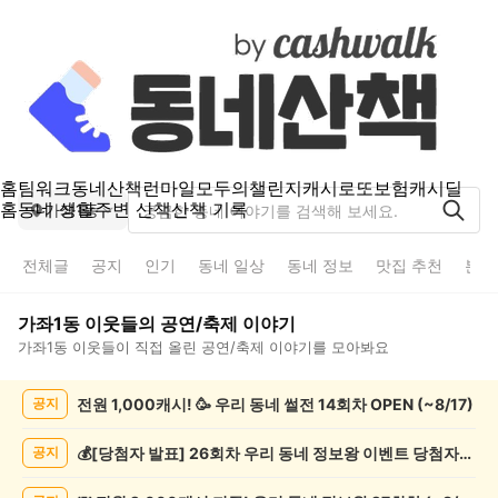
홈
팀워크
동네산책
런마일
모두의챌린지
캐시로또
보험
캐시딜
홈
동네 생활
주변 산책
산책 기록
가좌1동
전체글
공지
인기
동네 일상
동네 정보
맛집 추천
분실
가좌1동
이웃들의
공연/축제
이야기
가좌1동
이웃들이 직접 올린
공연/축제
이야기를 모아봐요
가
전원 1,000캐시! 🥳 우리 동네 썰전 14회차 OPEN (~8/17)
공지
좌
1
동
💰[당첨자 발표] 26회차 우리 동네 정보왕 이벤트 당첨자를 발표합니다!
공지
공
연/