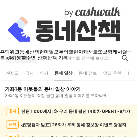
홈
팀워크
동네산책
런마일
모두의챌린지
캐시로또
보험
캐시딜
홈
동네 생활
주변 산책
산책 기록
가좌1동
전체글
공지
인기
동네 일상
동네 정보
맛집 추천
분실
가좌1동
이웃들의
동네 일상
이야기
가좌1동
이웃들이 직접 올린
동네 일상
이야기를 모아봐요
가
전원 1,000캐시! 🥳 우리 동네 썰전 14회차 OPEN (~8/17)
공지
좌
1
동
💰[당첨자 발표] 26회차 우리 동네 정보왕 이벤트 당첨자를 발표합니다!
공지
동
네