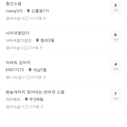
층간소음
2
신흥동1가
댓글
zzang123
2개월 전
806
18
10
사마귀찾았다
0
청라3동
댓글
사마귀잡기장인
2개월 전
455
3
2
아파트 강아지
4
석남1동
댓글
KRST7Z75
2개월 전
1.2천
17
4
밤늦게까지 짖어대는 반려견 소음
7
주안8동
댓글
지티에치
2개월 전
509
11
1