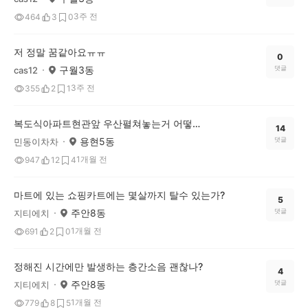
3주 전
464
3
0
저 정말 꿈같아요ㅠㅠ
0
구월3동
댓글
cas12
3주 전
355
2
1
복도식아파트현관앞 우산펼쳐놓는거 어떻게 생각하나요?
14
용현5동
댓글
민동이차차
1개월 전
947
12
4
마트에 있는 쇼핑카트에는 몇살까지 탈수 있는가?
5
주안8동
댓글
지티에치
1개월 전
691
2
0
정해진 시간에만 발생하는 층간소음 괜찮나?
4
주안8동
댓글
지티에치
1개월 전
779
8
5