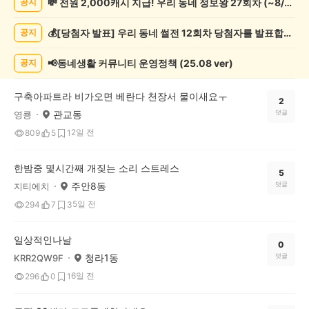
💸 전원 2,000캐시 지급! 우리 동네 정보왕 27회차 (~8/10)
공지
일
상
💰[당첨자 발표] 우리 동네 썰전 12회차 당첨자를 발표합니다!
공지
게
시
글
📢동네생활 커뮤니티 운영정책 (25.08 ver)
공지
목
록
구축아파트라 비가오면 베란다 천장서 물이새요ㅜ
2
관교동
댓글
영쿙
2일 전
809
5
1
한밤중 몇시간째 개짖는 소리 스트레스
5
주안8동
댓글
지티에치
5일 전
294
7
3
일상적인나날
0
청라1동
댓글
KRR2QW9F
6일 전
296
0
1