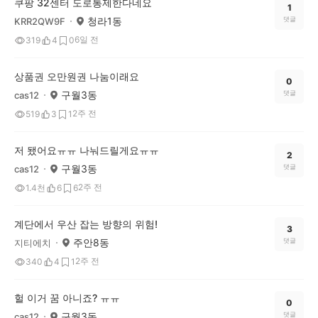
쿠팡 32센터 도로통제한다네요
1
청라1동
댓글
KRR2QW9F
6일 전
319
4
0
상품권 오만원권 나눔이래요
0
구월3동
댓글
cas12
2주 전
519
3
1
저 됐어요ㅠㅠ 나눠드릴게요ㅠㅠ
2
구월3동
댓글
cas12
2주 전
1.4천
6
6
계단에서 우산 잡는 방향의 위험!
3
주안8동
댓글
지티에치
2주 전
340
4
1
헐 이거 꿈 아니죠? ㅠㅠ
0
구월3동
댓글
cas12