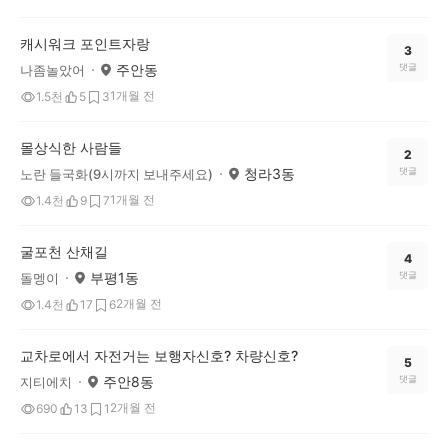
캐시워크 포인트자랑
3
주안동
댓글
나좀놀았어
1개월 전
1.5천
5
3
몰상식한 사람들
2
청라3동
댓글
노란 들국화(9시까지 보내주세요)
1개월 전
1.4천
9
7
굴포천 산채길
4
부평1동
댓글
돌멩이
2개월 전
1.4천
17
6
교차로에서 자전거는 보행자신호? 차량신호?
5
주안8동
댓글
지티에치
2개월 전
690
13
1