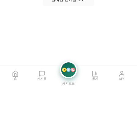
7
21
42
홈
캐시톡
통계
MY
캐시로또