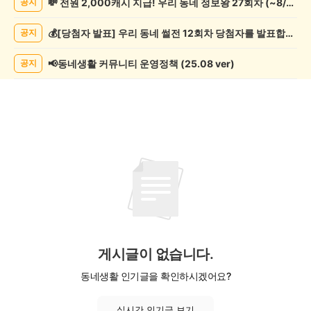
💸 전원 2,000캐시 지급! 우리 동네 정보왕 27회차 (~8/10)
공지
글
쓰
💰[당첨자 발표] 우리 동네 썰전 12회차 당첨자를 발표합니다!
공지
기
게
시
📢동네생활 커뮤니티 운영정책 (25.08 ver)
공지
글
목
록
게시글이 없습니다.
동네생활 인기글을 확인하시겠어요?
실시간 인기글 보기