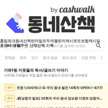
홈
팀워크
동네산책
런마일
모두의챌린지
캐시로또
보험
캐시딜
홈
동네 생활
주변 산책
산책 기록
가좌1동
전체글
공지
인기
동네 일상
동네 정보
맛집 추천
분실
가좌1동
이웃들의
독서/글쓰기
이야기
가좌1동
이웃들이 직접 올린
독서/글쓰기
이야기를 모아봐요
가
전원 1,000캐시! 🥳 우리 동네 썰전 14회차 OPEN (~8/17)
공지
좌
1
동
💰[당첨자 발표] 26회차 우리 동네 정보왕 이벤트 당첨자를 발표합니다!
공지
독
서/