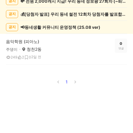
💸 전원 2,000캐시 지급! 우리 동네 정보왕 27회차 (~8/10)
공지
악
기
💰[당첨자 발표] 우리 동네 썰전 12회차 당첨자를 발표합니다!
공지
게
시
글
📢동네생활 커뮤니티 운영정책 (25.08 ver)
공지
목
록
음악학원 (피아노)
0
청천2동
댓글
주댕이
2일 전
249
2
0
1