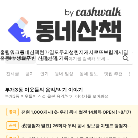
홈
팀워크
동네산책
런마일
모두의챌린지
캐시로또
보험
캐시딜
홈
동네 생활
주변 산책
산책 기록
부개3동
전체글
공지
인기
동네 일상
동네 정보
맛집 추천
분실
부개3동
이웃들의
음악/악기
이야기
부개3동
이웃들이 직접 올린
음악/악기
이야기를 모아봐요
부
전원 1,000캐시! 🥳 우리 동네 썰전 14회차 OPEN (~8/17)
공지
개
3
동
💰[당첨자 발표] 26회차 우리 동네 정보왕 이벤트 당첨자를 발표합니다!
공지
음
악/