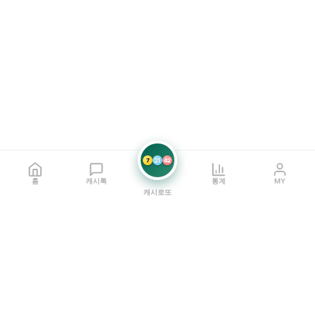
7
21
42
홈
캐시톡
통계
MY
캐시로또