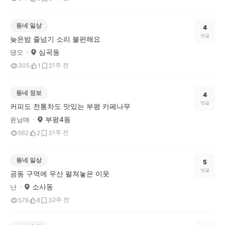
동네 일상
4
댓글
늦은밤 줄넘기 소리 불편해요
심곡동
댕오
1주 전
305
1
2
동네 정보
4
댓글
커피도 전통차도 맛있는 부평 카페나무
부평4동
윤남매
1주 전
562
2
3
동네 일상
5
댓글
공동 구역에 우산 펼쳐놓은 이웃
소사동
난
2주 전
576
8
3