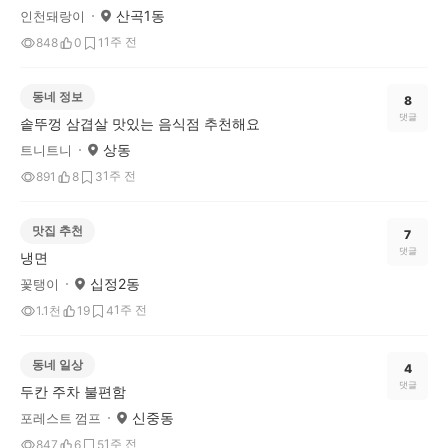
산곡1동
인천돼랑이
1주 전
848
0
1
동네 정보
8
댓글
솥뚜껑 삼겹살 맛있는 음식점 추천해요
상동
트니트니
1주 전
891
8
3
맛집 추천
7
댓글
냉면
십정2동
꽃탱이
1주 전
1.1천
19
4
동네 일상
4
댓글
두칸 주차 불편함
신중동
포레스트 껌프
1주 전
847
6
5