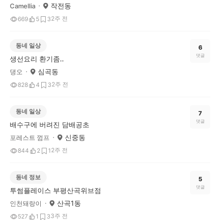
작전동
Camellia
2주 전
669
5
3
동네 일상
6
댓글
생선요리 환기좀..
심곡동
댕오
2주 전
828
4
3
동네 일상
7
댓글
배수구에 버려진 담배공초
신중동
포레스트 껌프
2주 전
844
2
1
동네 정보
5
댓글
투썸플레이스 부평산곡위브점
산곡1동
인천돼랑이
3주 전
527
1
3