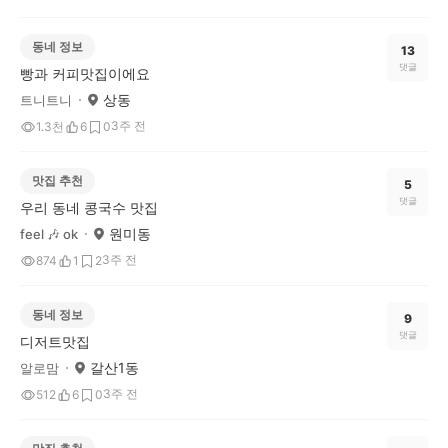
동네 정보
13
댓글
빵과 커피맛집이에요
상동
트니트니
3주 전
1.3천
6
0
맛집 추천
5
댓글
우리 동네 콩국수 맛집
원미동
feel 🎶 ok
3주 전
874
1
2
동네 정보
9
댓글
디저트맛집
갈산1동
알로맘
3주 전
512
6
0