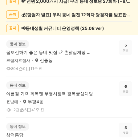
💸 전원 2,000캐시 지급! 우리 동네 정보왕 27회차 (~8/10)
공지
글
게
💰[당첨자 발표] 우리 동네 썰전 12회차 당첨자를 발표합니다!
공지
시
글
목
📢동네생활 커뮤니티 운영정책 (25.08 ver)
공지
록
동네 정보
5
댓글
몸보신하기 좋은 동네 맛집 🍗 촌닭삼계탕 소개해요
신중동
크림치즈집사
1주 전
804
0
1
동네 정보
6
댓글
여름철 기력 회복엔 부평시장역 경복궁삼계탕
부평4동
윤남매
1주 전
1.2천
6
4
동네 정보
5
댓글
삼덕통닭