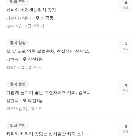
맛집 추천
4
댓글
커피와 비건샌드위치 맛집
신중동
경은 미카엘라
2주 전
964
12
7
동네 일상
5
댓글
집 앞 도로 양쪽 불법주차, 현실적인 선택일까요? 여러분 생각은 어떠신가요?
작전1동
김현옥
2주 전
911
2
2
동네 정보
4
댓글
가볍게 들르기 좋은 프랜차이즈 카페, 컴포즈커피 방문 후기
작전1동
김현옥
2주 전
783
3
1
맛집 추천
4
댓글
커피와 케익이 맛있는 십시일반 카페 소개합니다