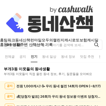
홈
팀워크
동네산책
런마일
모두의챌린지
캐시로또
보험
캐시딜
홈
동네 생활
주변 산책
산책 기록
부개3동
전체글
공지
인기
동네 일상
동네 정보
맛집 추천
분실
부개3동
이웃들의 동네생활
부개3동
이웃들이 직접 올린 동네 정보, 후기, 질문들을 모아봐요
부
전원 1,000캐시! 🥳 우리 동네 썰전 14회차 OPEN (~8/17)
공지
개
3
동
💰[당첨자 발표] 26회차 우리 동네 정보왕 이벤트 당첨자를 발표합니다!
공지
인
기