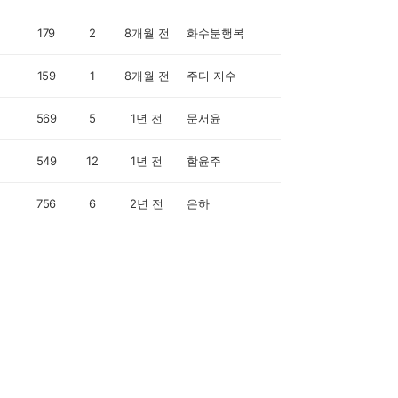
179
2
8개월 전
화수분행복
159
1
8개월 전
주디 지수
569
5
1년 전
문서윤
549
12
1년 전
함윤주
756
6
2년 전
은하