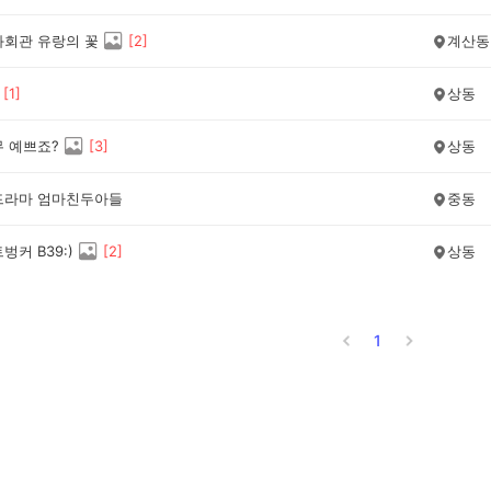
화회관 유랑의 꽃
[
2
]
계산동
[
1
]
상동
무 예쁘죠?
[
3
]
상동
드라마 엄마친두아들
중동
벙커 B39:)
[
2
]
상동
1