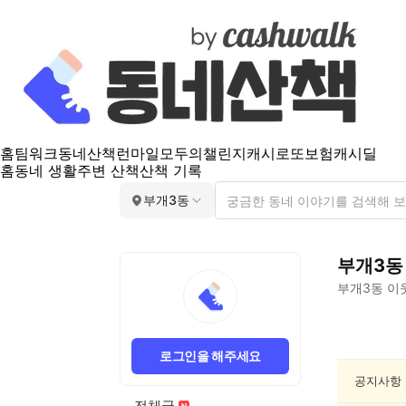
홈
팀워크
동네산책
런마일
모두의챌린지
캐시로또
보험
캐시딜
홈
동네 생활
주변 산책
산책 기록
부개3동
부개3동
부개3동
이
부
개
로그인을 해주세요
3
동
공지사항
문
전체글