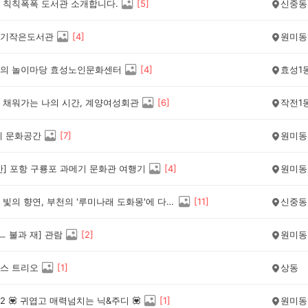
 칙칙폭폭 도서관 소개합니다.
[
5
]
신중동
기작은도서관
[
4
]
원미동
의 놀이마당 효성노인문화센터
[
4
]
효성1
 채워가는 나의 시간, 계양여성회관
[
6
]
작전1
네 문화공간
[
7
]
원미동
간] 포항 구룡포 과메기 문화관 여행기
[
4
]
원미동
환상적인 빛의 향연, 부천의 '루미나래 도화몽'에 다녀왔어요
[
11
]
신중동
ㅡ 불과 재] 관람
[
2
]
원미동
스 트리오
[
1
]
상동
 💟 귀엽고 매력넘치는 닉&주디 💟
[
1
]
원미동