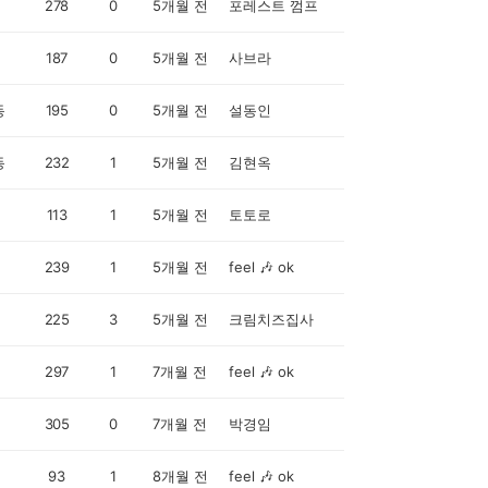
278
0
5개월 전
포레스트 껌프
187
0
5개월 전
사브라
동
195
0
5개월 전
설동인
동
232
1
5개월 전
김현옥
113
1
5개월 전
토토로
239
1
5개월 전
feel 🎶 ok
225
3
5개월 전
크림치즈집사
297
1
7개월 전
feel 🎶 ok
305
0
7개월 전
박경임
93
1
8개월 전
feel 🎶 ok