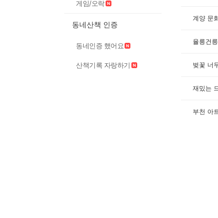
게임/오락
계양 문
동네산책 인증
율릉건릉
동네인증 했어요
벚꽃 너
산책기록 자랑하기
재밌는 
부천 아트