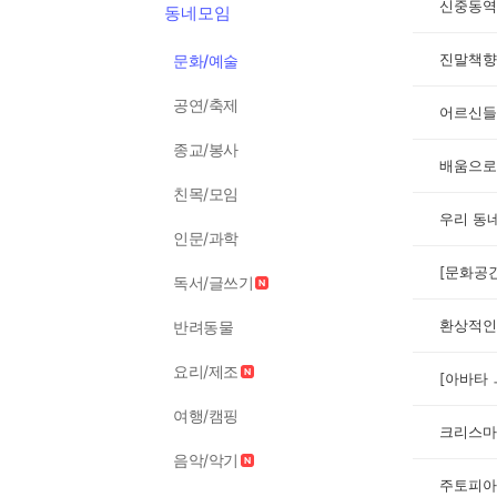
신중동역
동네모임
진말책향
문화/예술
공연/축제
어르신들
종교/봉사
배움으로
친목/모임
우리 동
인문/과학
[문화공
독서/글쓰기
반려동물
요리/제조
[아바타 
여행/캠핑
크리스마
음악/악기
주토피아2