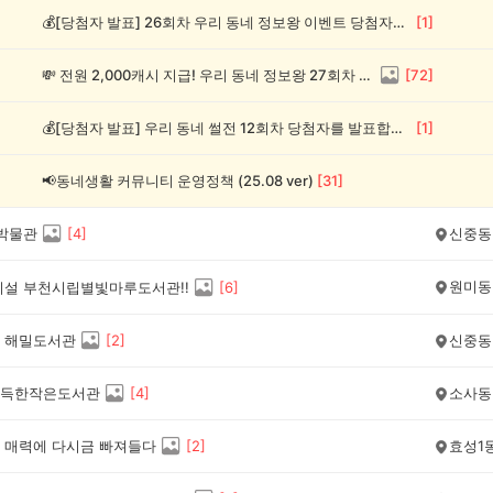
💰[당첨자 발표] 26회차 우리 동네 정보왕 이벤트 당첨자를 발표합니다!
[
1
]
💸 전원 2,000캐시 지급! 우리 동네 정보왕 27회차 (~8/10)
[
72
]
💰[당첨자 발표] 우리 동네 썰전 12회차 당첨자를 발표합니다!
[
1
]
📢동네생활 커뮤니티 운영정책 (25.08 ver)
[
31
]
 박물관
[
4
]
신중동
원미동
시설 부천시립별빛마루도서관!!
[
6
]
 해밀도서관
[
2
]
신중동
득한작은도서관
[
4
]
소사동
 매력에 다시금 빠져들다
[
2
]
효성1