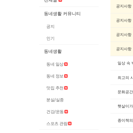
화/
예
공지사항
술
동네생활 커뮤니티
게
공지사항
시
공지
글
목
공지사항
인기
록
공지사항
동네생활
일상 속
동네 일상
동네 정보
최고의 
맛집 추천
문화공간
분실/실종
햇살이가
건강/운동
종이책의
스포츠 관람