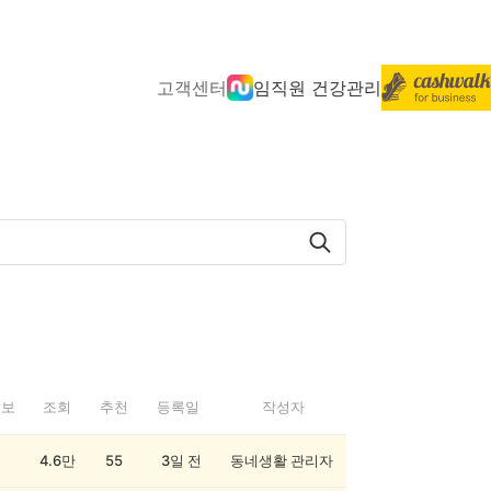
고객센터
임직원 건강관리
정보
조회
추천
등록일
작성자
4.6만
55
3일 전
동네생활 관리자