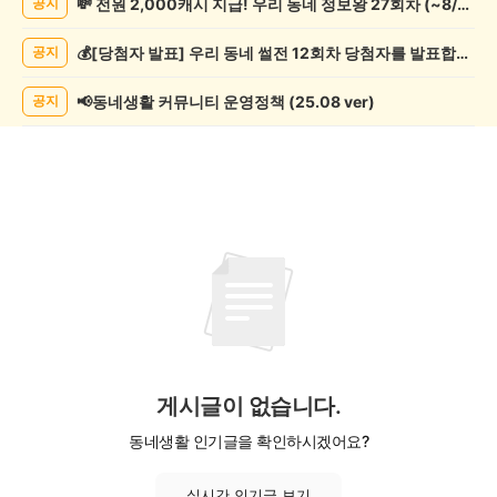
💸 전원 2,000캐시 지급! 우리 동네 정보왕 27회차 (~8/10)
공지
기
록
💰[당첨자 발표] 우리 동네 썰전 12회차 당첨자를 발표합니다!
공지
자
랑
하
📢동네생활 커뮤니티 운영정책 (25.08 ver)
공지
기
게
시
글
목
록
게시글이 없습니다.
동네생활 인기글을 확인하시겠어요?
실시간 인기글 보기