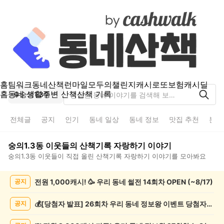
홈
팀워크
동네산책
런마일
모두의챌린지
캐시로또
보험
캐시딜
홈
동네 생활
주변 산책
산책 기록
숭의1.3동
전체글
공지
인기
동네 일상
동네 정보
맛집 추천
분실
숭의1.3동
이웃들의
산책기록 자랑하기
이야기
숭의1.3동
이웃들이 직접 올린
산책기록 자랑하기
이야기를 모아봐요
숭
전원 1,000캐시! 🥳 우리 동네 썰전 14회차 OPEN (~8/17)
공지
의
1.3
동
💰[당첨자 발표] 26회차 우리 동네 정보왕 이벤트 당첨자를 발표합니다!
공지
산
책