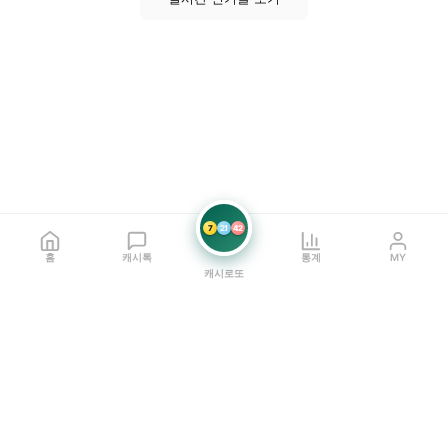
7
21
42
홈
캐시톡
통계
MY
캐시로또