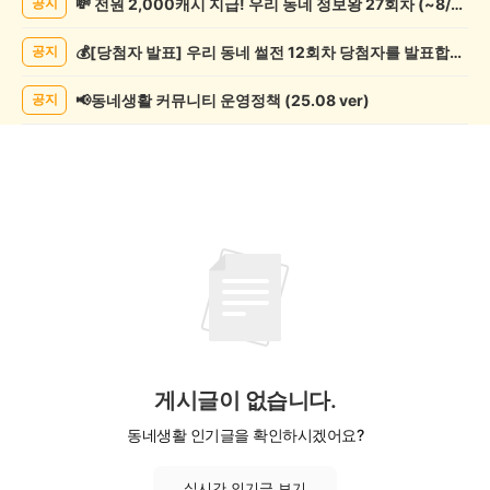
💸 전원 2,000캐시 지급! 우리 동네 정보왕 27회차 (~8/10)
공지
글
게
💰[당첨자 발표] 우리 동네 썰전 12회차 당첨자를 발표합니다!
공지
시
글
목
📢동네생활 커뮤니티 운영정책 (25.08 ver)
공지
록
게시글이 없습니다.
동네생활 인기글을 확인하시겠어요?
실시간 인기글 보기