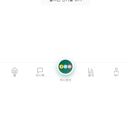
7
21
42
홈
캐시톡
통계
MY
캐시로또