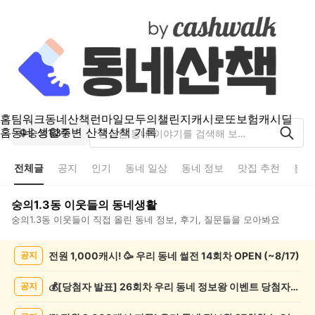
홈
팀워크
동네산책
런마일
모두의챌린지
캐시로또
보험
캐시딜
홈
동네 생활
주변 산책
산책 기록
숭의1.3동
전체글
공지
인기
동네 일상
동네 정보
맛집 추천
분실
숭의1.3동
이웃들의 동네생활
숭의1.3동
이웃들이 직접 올린 동네 정보, 후기, 질문들을 모아봐요
숭
전원 1,000캐시! 🥳 우리 동네 썰전 14회차 OPEN (~8/17)
공지
의
1.3
동
💰[당첨자 발표] 26회차 우리 동네 정보왕 이벤트 당첨자를 발표합니다!
공지
전
체