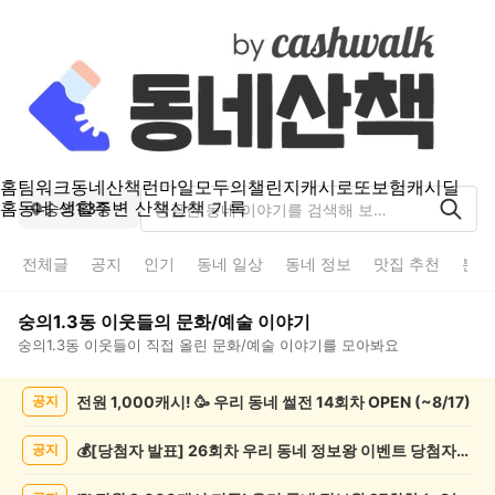
홈
팀워크
동네산책
런마일
모두의챌린지
캐시로또
보험
캐시딜
홈
동네 생활
주변 산책
산책 기록
숭의1.3동
전체글
공지
인기
동네 일상
동네 정보
맛집 추천
분실
숭의1.3동
이웃들의
문화/예술
이야기
숭의1.3동
이웃들이 직접 올린
문화/예술
이야기를 모아봐요
숭
전원 1,000캐시! 🥳 우리 동네 썰전 14회차 OPEN (~8/17)
공지
의
1.3
동
💰[당첨자 발표] 26회차 우리 동네 정보왕 이벤트 당첨자를 발표합니다!
공지
문
화/