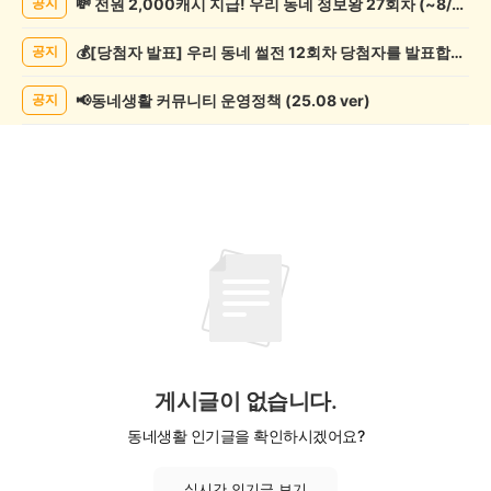
💸 전원 2,000캐시 지급! 우리 동네 정보왕 27회차 (~8/10)
공지
예
술
💰[당첨자 발표] 우리 동네 썰전 12회차 당첨자를 발표합니다!
공지
게
시
글
📢동네생활 커뮤니티 운영정책 (25.08 ver)
공지
목
록
게시글이 없습니다.
동네생활 인기글을 확인하시겠어요?
실시간 인기글 보기