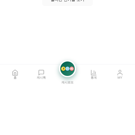
7
21
42
홈
캐시톡
통계
MY
캐시로또