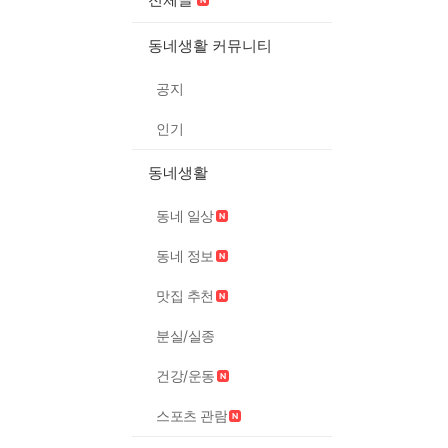
모
임
게
동네생활 커뮤니티
시
글
공지
목
록
인기
동네생활
동네 일상
동네 정보
맛집 추천
분실/실종
건강/운동
스포츠 관람