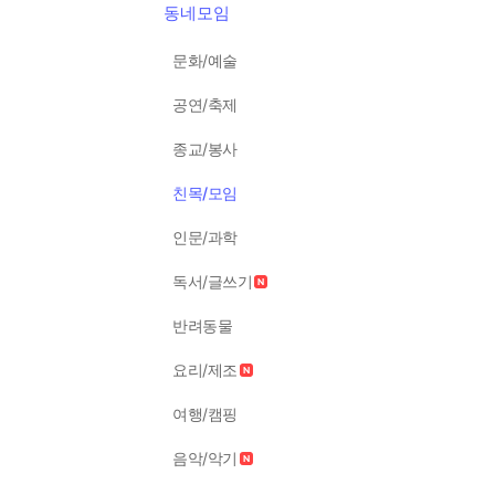
동네모임
문화/예술
공연/축제
종교/봉사
친목/모임
인문/과학
독서/글쓰기
반려동물
요리/제조
여행/캠핑
음악/악기