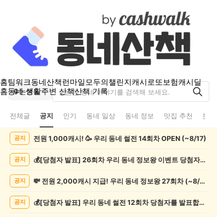
홈
팀워크
동네산책
런마일
모두의챌린지
캐시로또
보험
캐시딜
홈
동네 생활
주변 산책
산책 기록
논현동
전체글
공지
인기
동네 일상
동네 정보
맛집 추천
분실
논
전원 1,000캐시! 🥳 우리 동네 썰전 14회차 OPEN (~8/17)
공지
현
동
공
💰[당첨자 발표] 26회차 우리 동네 정보왕 이벤트 당첨자를 발표합니다!
공지
지
게
💸 전원 2,000캐시 지급! 우리 동네 정보왕 27회차 (~8/10)
공지
시
글
💰[당첨자 발표] 우리 동네 썰전 12회차 당첨자를 발표합니다!
공지
목
록