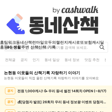
홈
팀워크
동네산책
런마일
모두의챌린지
캐시로또
보험
캐시딜
홈
동네 생활
주변 산책
산책 기록
논현동
전체글
공지
인기
동네 일상
동네 정보
맛집 추천
분실
논현동
이웃들의
산책기록 자랑하기
이야기
논현동
이웃들이 직접 올린
산책기록 자랑하기
이야기를 모아봐요
논
전원 1,000캐시! 🥳 우리 동네 썰전 14회차 OPEN (~8/17)
공지
현
동
산
💰[당첨자 발표] 26회차 우리 동네 정보왕 이벤트 당첨자를 발표합니다!
공지
책
기