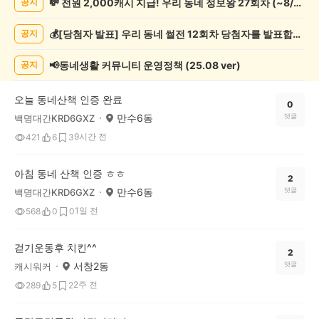
💸 전원 2,000캐시 지급! 우리 동네 정보왕 27회차 (~8/10)
공지
록
자
💰[당첨자 발표] 우리 동네 썰전 12회차 당첨자를 발표합니다!
공지
랑
하
기
📢동네생활 커뮤니티 운영정책 (25.08 ver)
공지
게
시
오늘 동네산책 인증 완료
글
0
만수6동
댓글
백명대간KRD6GXZ
목
록
9시간 전
421
6
3
아침 동네 산책 인증 ㅎㅎ
2
만수6동
댓글
백명대간KRD6GXZ
1일 전
568
0
0
걷기운동후 치킨^^
2
서창2동
댓글
캐시워커
2주 전
289
5
2