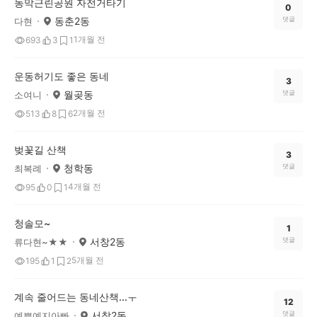
동막근린공원 자전거타기
0
동춘2동
댓글
다현
1개월 전
693
3
1
운동허기도 좋은 동네
3
월곶동
댓글
소여니
2개월 전
513
8
6
벚꽃길 산책
3
청학동
댓글
최복례
4개월 전
95
0
1
청솔모~
1
서창2동
댓글
류다현~★★
5개월 전
195
1
2
계속 줄어드는 동네산책...ㅜ
12
서창2동
댓글
예쁜예지아빠