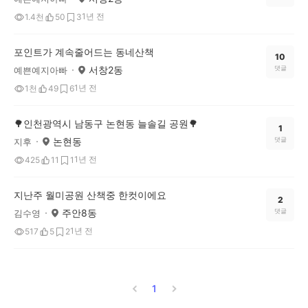
1년 전
1.4천
50
3
포인트가 계속줄어드는 동네산책
10
서창2동
댓글
예쁜예지아빠
1년 전
1천
49
6
🌳인천광역시 남동구 논현동 늘솔길 공원🌳
1
논현동
댓글
지후
1년 전
425
11
1
지난주 월미공원 산책중 한컷이에요
2
주안8동
댓글
김수영
1년 전
517
5
2
1