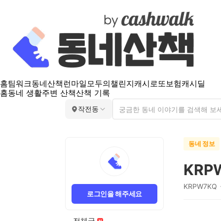
홈
팀워크
동네산책
런마일
모두의챌린지
캐시로또
보험
캐시딜
홈
동네 생활
주변 산책
산책 기록
작전동
동네 정보
KRP
KRPW7KQ
로그인을 해주세요
전체글