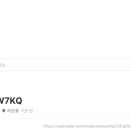
W7KQ
작전동
2년 전
https://cashwalk.com/local/community/인천