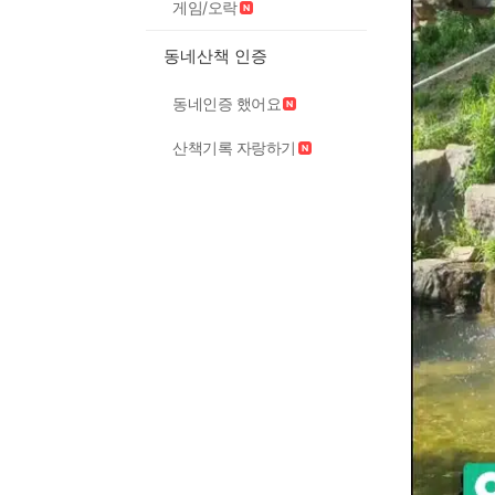
게임/오락
동네산책 인증
동네인증 했어요
산책기록 자랑하기