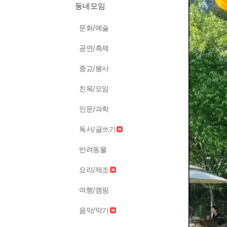
동네모임
문화/예술
공연/축제
종교/봉사
친목/모임
인문/과학
독서/글쓰기
반려동물
요리/제조
여행/캠핑
음악/악기