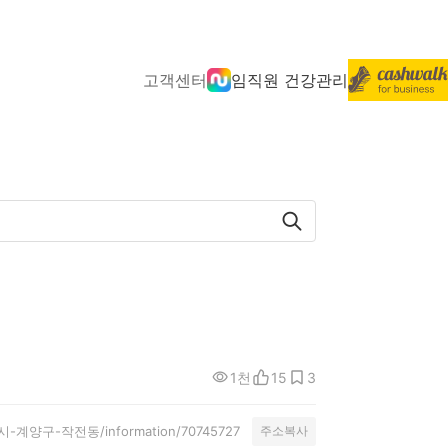
고객센터
임직원 건강관리
1천
15
3
광역시-계양구-작전동/information/70745727
주소복사