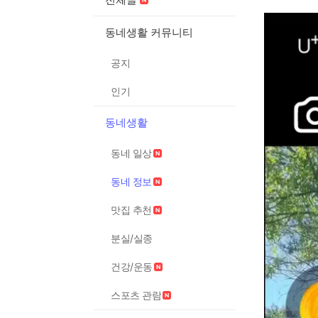
동네생활 커뮤니티
공지
인기
동네생활
동네 일상
동네 정보
맛집 추천
분실/실종
건강/운동
스포츠 관람