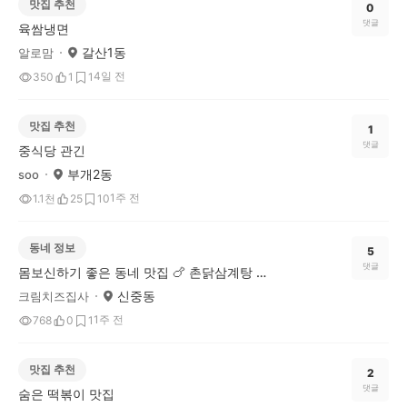
맛집 추천
0
댓글
육쌈냉면
갈산1동
알로맘
4일 전
350
1
1
맛집 추천
1
댓글
중식당 관긴
부개2동
soo
1주 전
1.1천
25
10
동네 정보
5
댓글
몸보신하기 좋은 동네 맛집 🍗 촌닭삼계탕 소개해요
신중동
크림치즈집사
1주 전
768
0
1
맛집 추천
2
댓글
숨은 떡볶이 맛집