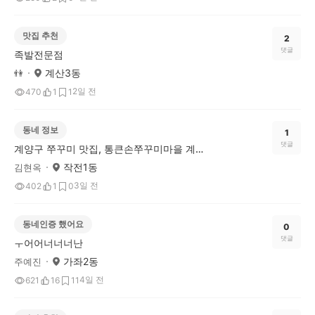
맛집 추천
2
댓글
족발전문점
계산3동
👫
2일 전
470
1
1
동네 정보
1
댓글
계양구 쭈꾸미 맛집, 통큰손쭈꾸미마을 계산본점 다녀왔어요!
작전1동
김현옥
3일 전
402
1
0
동네인증 했어요
0
댓글
ㅜ어어너너너난
가좌2동
주예진
4일 전
621
16
11