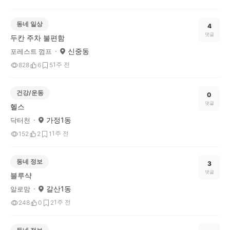
동네 일상
4
댓글
두칸 주차 불편함
신중동
포레스트 껌프
1주 전
828
6
5
건강/운동
0
댓글
헬스
가정1동
닥터천
1주 전
152
2
1
동네 정보
3
댓글
블루샥
갈산1동
알로맘
1주 전
248
0
2