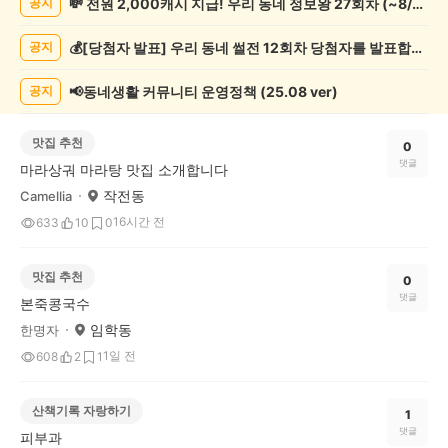
💸 전원 2,000캐시 지급! 우리 동네 정보왕 27회차 (~8/10)
공지
게
시
💰[당첨자 발표] 우리 동네 썰전 12회차 당첨자를 발표합니다!
공지
글
목
록
📢동네생활 커뮤니티 운영정책 (25.08 ver)
공지
맛집 추천
0
댓글
마라상궈 마라탕 맛집 소개합니다
작전동
Camellia
16시간 전
633
10
0
맛집 추천
0
댓글
본죽콩국수
임학동
한명자
1일 전
608
2
1
산책기록 자랑하기
1
댓글
피부과