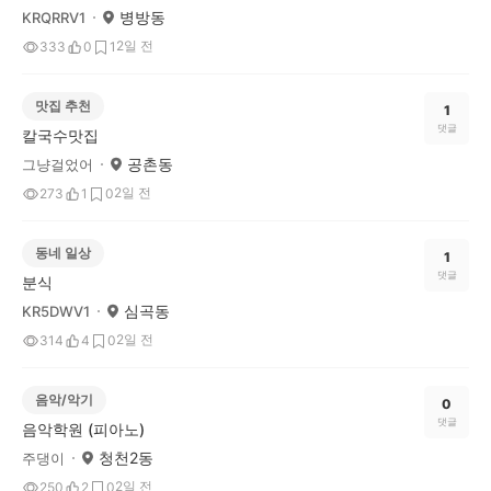
병방동
KRQRRV1
2일 전
333
0
1
맛집 추천
1
댓글
칼국수맛집
공촌동
그냥걸었어
2일 전
273
1
0
동네 일상
1
댓글
분식
심곡동
KR5DWV1
2일 전
314
4
0
음악/악기
0
댓글
음악학원 (피아노)
청천2동
주댕이
2일 전
250
2
0