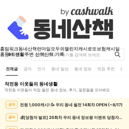
홈
팀워크
동네산책
런마일
모두의챌린지
캐시로또
보험
캐시딜
홈
동네 생활
주변 산책
산책 기록
작전동
전체글
공지
인기
동네 일상
동네 정보
맛집 추천
분실
작전동
이웃들의 동네생활
작전동
이웃들이 직접 올린 동네 정보, 후기, 질문들을 모아봐요
작
전원 1,000캐시! 🥳 우리 동네 썰전 14회차 OPEN (~8/17)
공지
전
동
전
💰[당첨자 발표] 26회차 우리 동네 정보왕 이벤트 당첨자를 발표합니다!
공지
체
글