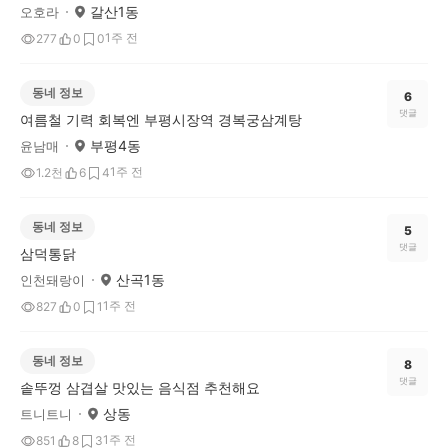
갈산1동
오호라
1주 전
277
0
0
동네 정보
6
댓글
여름철 기력 회복엔 부평시장역 경복궁삼계탕
부평4동
윤남매
1주 전
1.2천
6
4
동네 정보
5
댓글
삼덕통닭
산곡1동
인천돼랑이
1주 전
827
0
1
동네 정보
8
댓글
솥뚜껑 삼겹살 맛있는 음식점 추천해요
상동
트니트니
1주 전
851
8
3