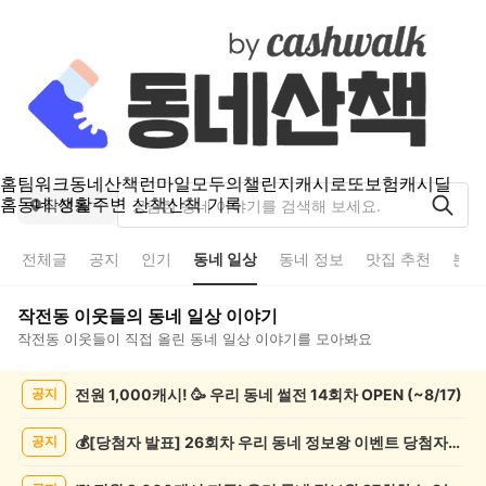
홈
팀워크
동네산책
런마일
모두의챌린지
캐시로또
보험
캐시딜
홈
동네 생활
주변 산책
산책 기록
작전동
전체글
공지
인기
동네 일상
동네 정보
맛집 추천
분실
작전동
이웃들의
동네 일상
이야기
작전동
이웃들이 직접 올린
동네 일상
이야기를 모아봐요
작
전원 1,000캐시! 🥳 우리 동네 썰전 14회차 OPEN (~8/17)
공지
전
동
동
💰[당첨자 발표] 26회차 우리 동네 정보왕 이벤트 당첨자를 발표합니다!
공지
네
일