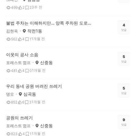
3주 전
499
2
2
불법 주차는 이해하지만… 양쪽 주차된 도로는 운전하기 너무 어렵네요
4
작전1동
댓글
김현옥
1개월 전
562
4
1
이웃의 공사 소음
5
신중동
댓글
포레스트 껌프
1개월 전
481
4
0
우리 동네 공원 버려진 쓰레기
5
심곡동
댓글
댕오
1개월 전
852
6
3
공원의 쓰레기
9
신중동
댓글
포레스트 껌프
1개월 전
823
4
1