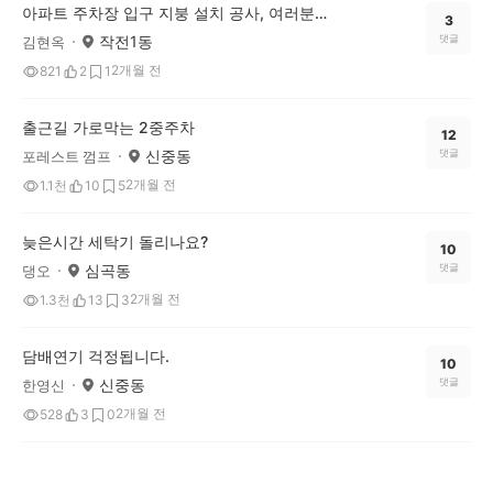
아파트 주차장 입구 지붕 설치 공사, 여러분은 어떻게 생각하시나요?
3
작전1동
댓글
김현옥
2개월 전
821
2
1
출근길 가로막는 2중주차
12
신중동
댓글
포레스트 껌프
2개월 전
1.1천
10
5
늦은시간 세탁기 돌리나요?
10
심곡동
댓글
댕오
2개월 전
1.3천
13
3
담배연기 걱정됩니다.
10
신중동
댓글
한영신
2개월 전
528
3
0