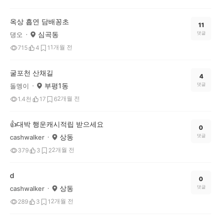
옥상 흡연 담배꽁초
11
심곡동
댓글
댕오
1개월 전
715
4
1
굴포천 산채길
4
부평1동
댓글
돌멩이
2개월 전
1.4천
17
6
👍대박 행운캐시적립 받으세요
0
상동
댓글
cashwalker
2개월 전
379
3
2
d
0
상동
댓글
cashwalker
2개월 전
289
3
1