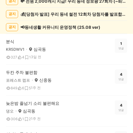
💸 전원 2,000캐시 지급! 우리 동네 정보왕 27회차 (~8/10)
공지
상
게
💰[당첨자 발표] 우리 동네 썰전 12회차 당첨자를 발표합니다!
공지
시
글
목
📢동네생활 커뮤니티 운영정책 (25.08 ver)
공지
록
분식
1
심곡동
댓글
KR5DWV1
3일 전
327
4
1
두칸 주차 불편함
4
신중동
댓글
포레스트 껌프
1주 전
849
6
5
늦은밤 줄넘기 소리 불편해요
4
심곡동
댓글
댕오
1주 전
306
1
2