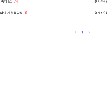
 축제
[
5
]
가좌2
의날 가을음악회
[
1
]
계산2
1