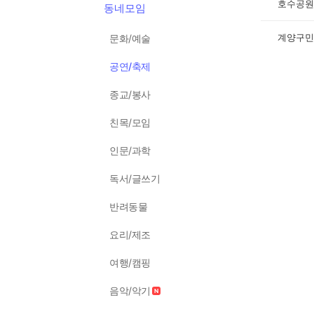
호수공원
동네모임
계양구민
문화/예술
공연/축제
종교/봉사
친목/모임
인문/과학
독서/글쓰기
반려동물
요리/제조
여행/캠핑
음악/악기