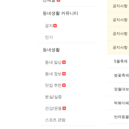
축
제
공지사항
게
동네생활 커뮤니티
시
공지사항
글
공지
목
록
공지사항
인기
공지사항
동네생활
5월축제
동네 일상
동네 정보
벚꽃축제
맛집 추천
정월대보
분실/실종
떡볶이페
건강/운동
반려동물
스포츠 관람