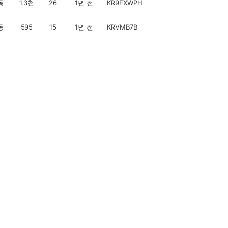
동
1.3천
26
1년 전
KR9EXWPH
동
595
15
1년 전
KRVMB7B