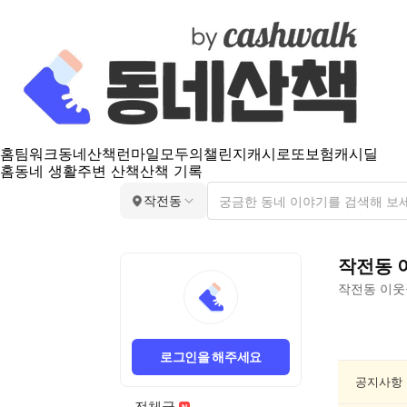
홈
팀워크
동네산책
런마일
모두의챌린지
캐시로또
보험
캐시딜
홈
동네 생활
주변 산책
산책 기록
작전동
작전동
작전동
이웃
작
전
로그인을 해주세요
동
공
공지사항
연/
전체글