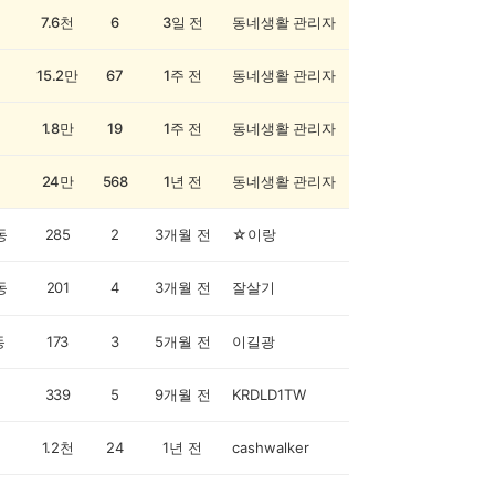
7.6천
6
3일 전
동네생활 관리자
15.2만
67
1주 전
동네생활 관리자
1.8만
19
1주 전
동네생활 관리자
24만
568
1년 전
동네생활 관리자
동
285
2
3개월 전
☆이랑
동
201
4
3개월 전
잘살기
동
173
3
5개월 전
이길광
339
5
9개월 전
KRDLD1TW
1.2천
24
1년 전
cashwalker