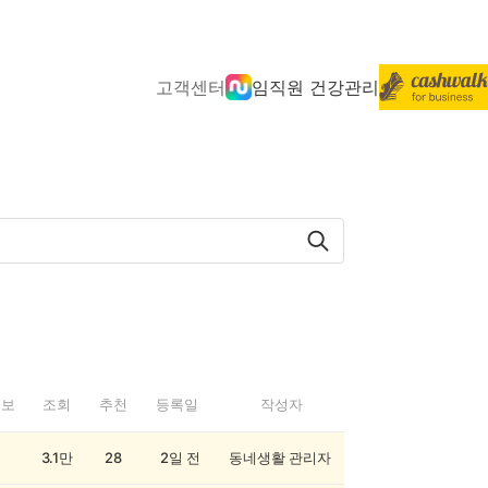
고객센터
임직원 건강관리
정보
조회
추천
등록일
작성자
3.1만
28
2일 전
동네생활 관리자