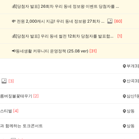
💰[당첨자 발표] 26회차 우리 동네 정보왕 이벤트 당첨자를 발표합니다!
💸 전원 2,000캐시 지급! 우리 동네 정보왕 27회차 (~8/10)
[
60
]
💰[당첨자 발표] 우리 동네 썰전 12회차 당첨자를 발표합니다!
[
1
]
📢동네생활 커뮤니티 운영정책 (25.08 ver)
[
31
]
부개3
산곡3
[
3
]
름벼짚불꽃태우기
[
2
]
삼산1
스티벌
[
4
]
상동
과 함께하는 토크콘서트
상동