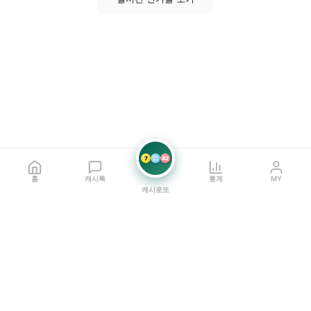
7
21
42
홈
캐시톡
통계
MY
캐시로또