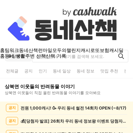
홈
팀워크
동네산책
런마일
모두의챌린지
캐시로또
보험
캐시딜
홈
동네 생활
주변 산책
산책 기록
상북면
전체글
공지
인기
동네 일상
동네 정보
맛집 추천
분실
상북면
이웃들의
반려동물
이야기
상북면
이웃들이 직접 올린
반려동물
이야기를 모아봐요
상
전원 1,000캐시! 🥳 우리 동네 썰전 14회차 OPEN (~8/17)
공지
북
면
반
💰[당첨자 발표] 26회차 우리 동네 정보왕 이벤트 당첨자를 발표합니다!
공지
려
동