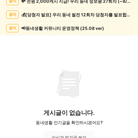
💸 전원 2,000캐시 지급! 우리 동네 정보왕 27회차 (~8/10)
공지
물
게
💰[당첨자 발표] 우리 동네 썰전 12회차 당첨자를 발표합니다!
공지
시
글
목
📢동네생활 커뮤니티 운영정책 (25.08 ver)
공지
록
게시글이 없습니다.
동네생활 인기글을 확인하시겠어요?
실시간 인기글 보기