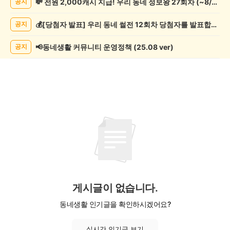
💸 전원 2,000캐시 지급! 우리 동네 정보왕 27회차 (~8/10)
공지
쓰
기
💰[당첨자 발표] 우리 동네 썰전 12회차 당첨자를 발표합니다!
공지
게
시
글
📢동네생활 커뮤니티 운영정책 (25.08 ver)
공지
목
록
게시글이 없습니다.
동네생활 인기글을 확인하시겠어요?
실시간 인기글 보기