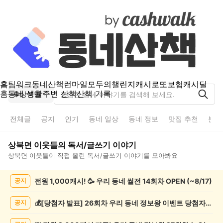
홈
팀워크
동네산책
런마일
모두의챌린지
캐시로또
보험
캐시딜
홈
동네 생활
주변 산책
산책 기록
상북면
전체글
공지
인기
동네 일상
동네 정보
맛집 추천
분실
상북면
이웃들의
독서/글쓰기
이야기
상북면
이웃들이 직접 올린
독서/글쓰기
이야기를 모아봐요
상
전원 1,000캐시! 🥳 우리 동네 썰전 14회차 OPEN (~8/17)
공지
북
면
독
💰[당첨자 발표] 26회차 우리 동네 정보왕 이벤트 당첨자를 발표합니다!
공지
서/
글