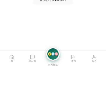
7
21
42
홈
캐시톡
통계
MY
캐시로또