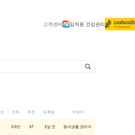
고객센터
임직원 건강관리
정보
조회
추천
등록일
작성자
3.5만
37
2일 전
동네생활 관리자