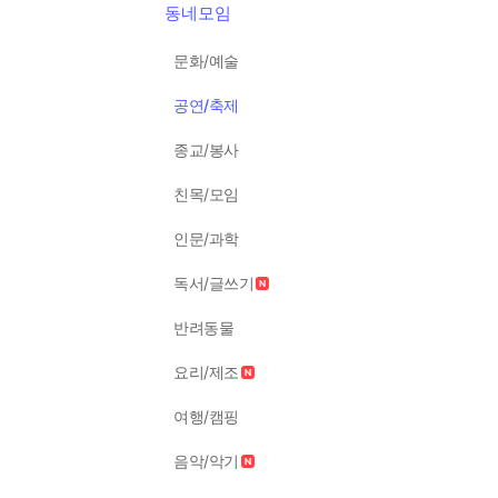
동네모임
문화/예술
공연/축제
종교/봉사
친목/모임
인문/과학
독서/글쓰기
반려동물
요리/제조
여행/캠핑
음악/악기