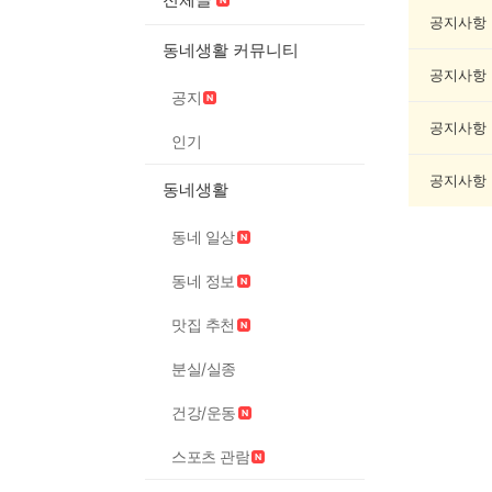
축
제
공지사항
게
동네생활 커뮤니티
시
공지사항
글
공지
목
록
공지사항
인기
공지사항
동네생활
동네 일상
동네 정보
맛집 추천
분실/실종
건강/운동
스포츠 관람