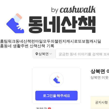
홈
팀워크
동네산책
런마일
모두의챌린지
캐시로또
보험
캐시딜
홈
동네 생활
주변 산책
산책 기록
상북면
상북면
상북면
이웃
상
북
로그인을 해주세요
면
공
공지사항
연/
전체글