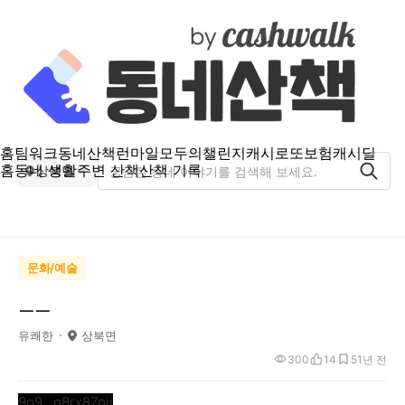
홈
팀워크
동네산책
런마일
모두의챌린지
캐시로또
보험
캐시딜
홈
동네 생활
주변 산책
산책 기록
상북면
문화/예술
ㅡㅡ
유쾌한
상북면
300
14
5
1년 전
9o9...o8rx87oii