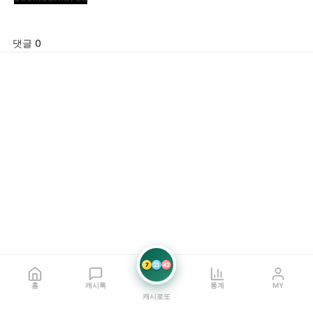
댓글 0
7
21
42
홈
캐시톡
통계
MY
캐시로또