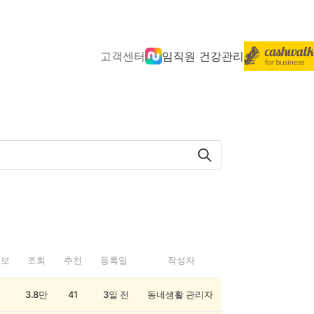
고객센터
임직원 건강관리
정보
조회
추천
등록일
작성자
3.8만
41
3일 전
동네생활 관리자