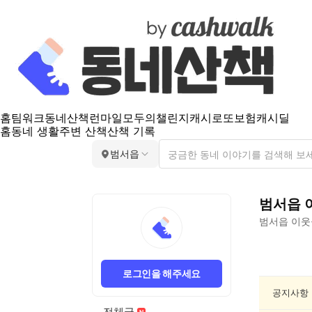
홈
팀워크
동네산책
런마일
모두의챌린지
캐시로또
보험
캐시딜
홈
동네 생활
주변 산책
산책 기록
범서읍
범서읍
범서읍
이웃
범
서
로그인을 해주세요
읍
친
공지사항
목/
전체글