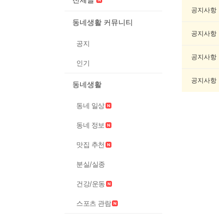
모
임
공지사항
게
동네생활 커뮤니티
시
공지사항
글
공지
목
록
공지사항
인기
공지사항
동네생활
동네 일상
동네 정보
맛집 추천
분실/실종
건강/운동
스포츠 관람