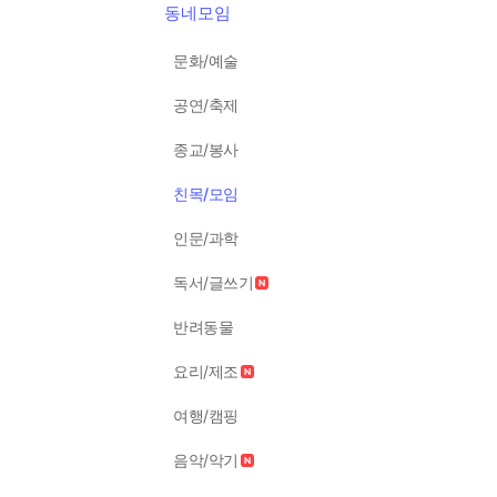
동네모임
문화/예술
공연/축제
종교/봉사
친목/모임
인문/과학
독서/글쓰기
반려동물
요리/제조
여행/캠핑
음악/악기