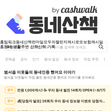
홈
팀워크
동네산책
런마일
모두의챌린지
캐시로또
보험
캐시딜
홈
동네 생활
주변 산책
산책 기록
범서읍
전체글
공지
인기
동네 일상
동네 정보
맛집 추천
분실
범서읍
이웃들의
동네인증 했어요
이야기
범서읍
이웃들이 직접 올린
동네인증 했어요
이야기를 모아봐요
범
전원 1,000캐시! 🥳 우리 동네 썰전 14회차 OPEN (~8/17)
공지
서
읍
동
💰[당첨자 발표] 26회차 우리 동네 정보왕 이벤트 당첨자를 발표합니다!
공지
네
인