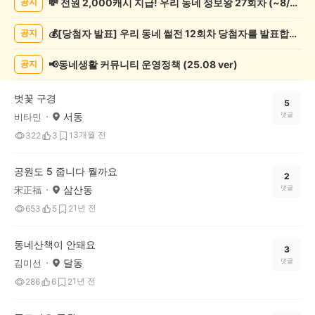
💸 전원 2,000캐시 지급! 우리 동네 정보왕 27회차 (~8/10)
공지
증
했
💰[당첨자 발표] 우리 동네 썰전 12회차 당첨자를 발표합니다!
공지
어
요
게
📢동네생활 커뮤니티 운영정책 (25.08 ver)
공지
시
글
벗꽃 구경
목
5
서동
댓글
비타민
록
3개월 전
322
3
1
공원도 5 줍니다 뭘까요
2
삼산동
댓글
宋正福
1년 전
653
5
2
동네산책이 안돼요
3
달동
댓글
김미선
1년 전
286
6
2