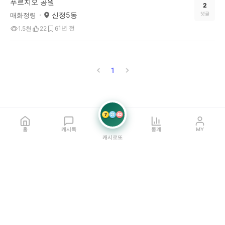
푸르지오 공원
2
신정5동
댓글
매화정령
1년 전
1.5천
22
6
1
7
21
42
홈
캐시톡
통계
MY
캐시로또