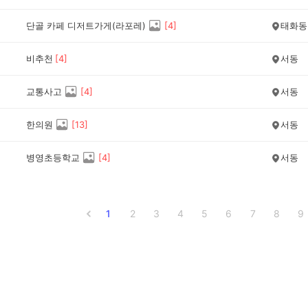
단골 카페 디저트가게(라포레)
[
4
]
태화동
비추천
[
4
]
서동
교통사고
[
4
]
서동
한의원
[
13
]
서동
병영초등학교
[
4
]
서동
1
2
3
4
5
6
7
8
9