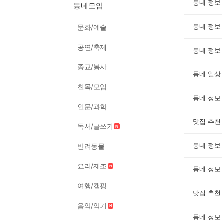
동네 정보
동네모임
동네 정보
문화/예술
공연/축제
동네 정보
종교/봉사
동네 일상
친목/모임
동네 정보
인문/과학
맛집 추천
독서/글쓰기
동네 정보
반려동물
요리/제조
동네 정보
여행/캠핑
맛집 추천
음악/악기
동네 정보