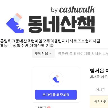
홈
팀워크
동네산책
런마일
모두의챌린지
캐시로또
보험
캐시딜
홈
동네 생활
주변 산책
산책 기록
범서읍
범서읍
범서읍
이웃들
범
게시판
서
로그인을 해주세요
읍
인
공지사항
기
전체글