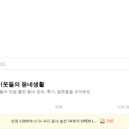
이웃들의 동네생활
이 직접 올린 동네 정보, 후기, 질문들을 모아봐요
제목
지역 
전원 1,000캐시! 🥳 우리 동네 썰전 14회차 OPEN (~8/17)
[
10
]