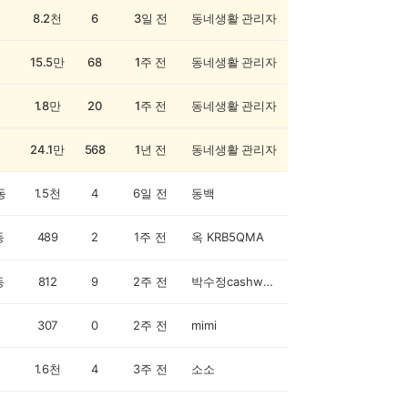
8.2천
6
3일 전
동네생활 관리자
15.5만
68
1주 전
동네생활 관리자
1.8만
20
1주 전
동네생활 관리자
24.1만
568
1년 전
동네생활 관리자
동
1.5천
4
6일 전
동백
동
489
2
1주 전
옥 KRB5QMA
동
812
9
2주 전
박수정cashwalker
307
0
2주 전
mimi
1.6천
4
3주 전
소소