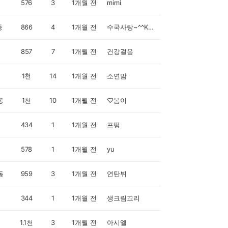
576
3
1개월 전
mimi
동
866
4
1개월 전
수국사랑~^^KRJ846M
857
7
1개월 전
건강걸음
1천
14
1개월 전
소연맘
동
1천
10
1개월 전
♡봄이
434
1
1개월 전
프떵
578
1
1개월 전
yu
동
959
3
1개월 전
연탄뷔
344
1
1개월 전
생크림꼬리
1.1천
3
1개월 전
아시엘