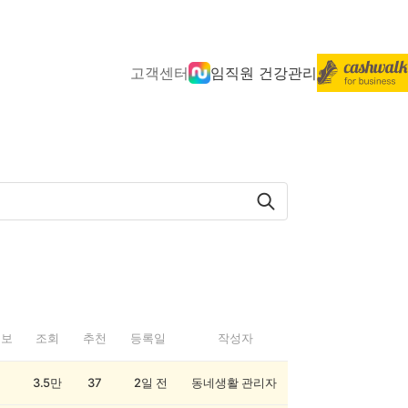
고객센터
임직원 건강관리
정보
조회
추천
등록일
작성자
3.5만
37
2일 전
동네생활 관리자