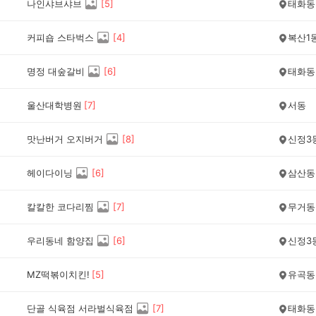
나인샤브샤브
[
5
]
태화동
커피숍 스타벅스
[
4
]
복산1
명정 대숲갈비
[
6
]
태화동
울산대학병원
[
7
]
서동
맛난버거 오지버거
[
8
]
신정3
헤이다이닝
[
6
]
삼산동
칼칼한 코다리찜
[
7
]
무거동
우리동네 함양집
[
6
]
신정3
MZ떡볶이치킨!
[
5
]
유곡동
단골 식육점 서라벌식육점
[
7
]
태화동