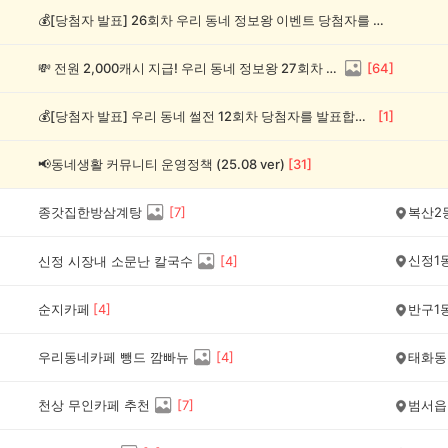
💰[당첨자 발표] 26회차 우리 동네 정보왕 이벤트 당첨자를 발표합니다!
💸 전원 2,000캐시 지급! 우리 동네 정보왕 27회차 (~8/10)
[
64
]
💰[당첨자 발표] 우리 동네 썰전 12회차 당첨자를 발표합니다!
[
1
]
📢동네생활 커뮤니티 운영정책 (25.08 ver)
[
31
]
종갓집한방삼계탕
[
7
]
복산2
신정1
신정 시장내 소문난 칼국수
[
4
]
순지카페
[
4
]
반구1
우리동네카페 뺑드 깜빠뉴
[
4
]
태화동
천상 무인카페 추천
[
7
]
범서읍