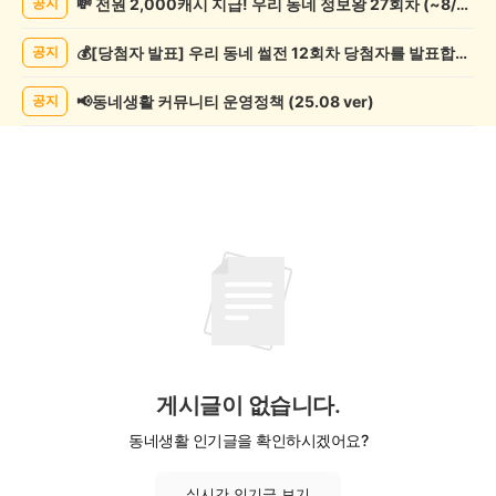
💸 전원 2,000캐시 지급! 우리 동네 정보왕 27회차 (~8/10)
공지
핑
게
💰[당첨자 발표] 우리 동네 썰전 12회차 당첨자를 발표합니다!
공지
시
글
목
📢동네생활 커뮤니티 운영정책 (25.08 ver)
공지
록
게시글이 없습니다.
동네생활 인기글을 확인하시겠어요?
실시간 인기글 보기