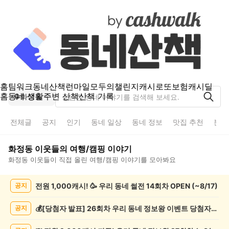
홈
팀워크
동네산책
런마일
모두의챌린지
캐시로또
보험
캐시딜
홈
동네 생활
주변 산책
산책 기록
화정동
전체글
공지
인기
동네 일상
동네 정보
맛집 추천
분실
화정동
이웃들의
여행/캠핑
이야기
화정동
이웃들이 직접 올린
여행/캠핑
이야기를 모아봐요
화
전원 1,000캐시! 🥳 우리 동네 썰전 14회차 OPEN (~8/17)
공지
정
동
여
💰[당첨자 발표] 26회차 우리 동네 정보왕 이벤트 당첨자를 발표합니다!
공지
행/
캠