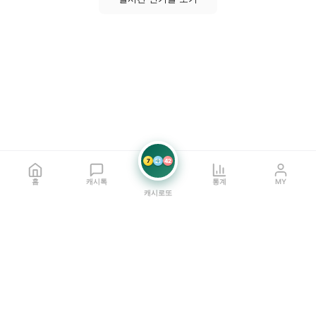
7
21
42
홈
캐시톡
통계
MY
캐시로또