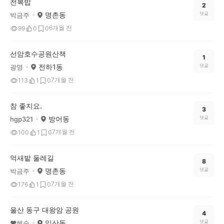
전복밥
2
명촌동
댓글
박금주
6개월 전
99
0
0
선암호수공원산책
1
전하1동
댓글
광영
7개월 전
113
1
0
참 좋지요.
3
방어동
댓글
hgp321
7개월 전
100
1
0
억새밭 둘레길
8
명촌동
댓글
박금주
7개월 전
176
1
0
울산 동구 대왕암 공원
4
일산동
댓글
❤️혜숙