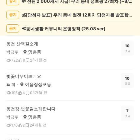
💸 전원 2,000캐시 지급! 우리 동네 정보왕 27회차 (~8/10)
공지
보
게
💰[당첨자 발표] 우리 동네 썰전 12회차 당첨자를 발표합니다!
공지
시
글
목
📢동네생활 커뮤니티 운영정책 (25.08 ver)
공지
록
동천 산책길소개
10
명촌동
댓글
박금주
3개월 전
722
9
2
벚꽃너무이쁘네요
10
야음장생포동
댓글
🐳 희
4개월 전
195
4
0
동천강 벗꽃길소개합니다
7
명촌동
댓글
박금주
4개월 전
176
2
2