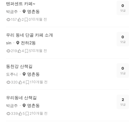
텐퍼센트 카페~
0
명촌동
댓글
박금주
10개월 전
157
2
0
우리 동네 단골 카페 소개
0
전하2동
댓글
sin
10개월 전
219
4
5
동천강 산책길
0
명촌동
댓글
도주니
10개월 전
320
4
1
우리동네 산책길
2
명촌동
댓글
박금주
10개월 전
339
5
2