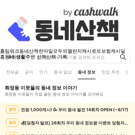
홈
팀워크
동네산책
런마일
모두의챌린지
캐시로또
보험
캐시딜
홈
동네 생활
주변 산책
산책 기록
화정동
전체글
공지
인기
동네 일상
동네 정보
맛집 추천
분실
화정동
이웃들의
동네 정보
이야기
화정동
이웃들이 직접 올린
동네 정보
이야기를 모아봐요
화
전원 1,000캐시! 🥳 우리 동네 썰전 14회차 OPEN (~8/17)
공지
정
동
동
💰[당첨자 발표] 26회차 우리 동네 정보왕 이벤트 당첨자를 발표합니다!
공지
네
정