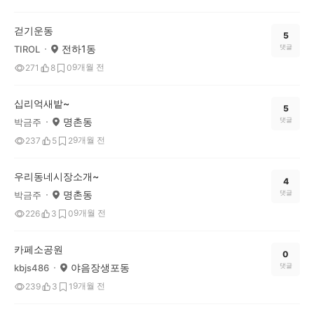
걷기운동
5
전하1동
댓글
TIROL
9개월 전
271
8
0
십리억새밭~
5
명촌동
댓글
박금주
9개월 전
237
5
2
우리동네시장소개~
4
명촌동
댓글
박금주
9개월 전
226
3
0
카페소공원
0
야음장생포동
댓글
kbjs486
9개월 전
239
3
1