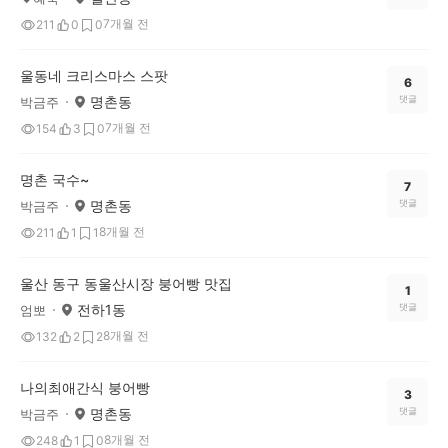
7개월 전
211
0
0
울동네 크리스마스 스팟
6
명촌동
댓글
박금주
7개월 전
154
3
0
명촌 국수~
7
명촌동
댓글
박금주
8개월 전
211
1
1
울산 동구 동울산시장 붕어빵 맛집
1
전하1동
댓글
엄뽀
8개월 전
132
2
2
나의최애간식 붕어빵
3
명촌동
댓글
박금주
8개월 전
248
1
0