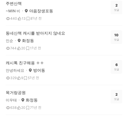
주변산책
2
야음장생포동
댓글
~MIN 비
1년 전
440
13
8
동네산책 캐시를 받아지지 않네요
10
화정동
댓글
인순
1년 전
744
20
1
캐시톡 친구해용 ㅎㅎ
6
방어동
댓글
안녕하세요
1년 전
329
9
5
목거랑공원
2
화정동
댓글
이우태
1년 전
638
20
7