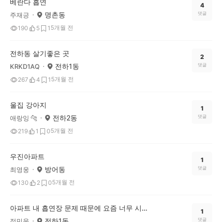
베란다 흡연
4
명촌동
댓글
주재긍
5개월 전
190
5
1
전하동 살기좋은 곳
2
전하1동
댓글
KRKD1AQ
5개월 전
267
4
1
울집 강아지
1
전하2동
댓글
애랑잉 🐆
5개월 전
219
1
0
우진아파트
1
방어동
댓글
최영웅
5개월 전
130
2
0
아파트 내 흡연장 문제 때문에 요즘 너무 시끄러워요.
1
전하1동
댓글
정민욱