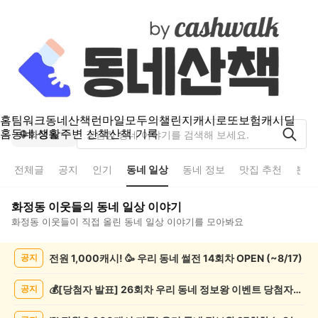
홈
팀워크
동네산책
런마일
모두의챌린지
캐시로또
보험
캐시딜
홈
동네 생활
주변 산책
산책 기록
화정동
전체글
공지
인기
동네 일상
동네 정보
맛집 추천
분실
화정동
이웃들의
동네 일상
이야기
화정동
이웃들이 직접 올린
동네 일상
이야기를 모아봐요
화
전원 1,000캐시! 🥳 우리 동네 썰전 14회차 OPEN (~8/17)
공지
정
동
동
💰[당첨자 발표] 26회차 우리 동네 정보왕 이벤트 당첨자를 발표합니다!
공지
네
일