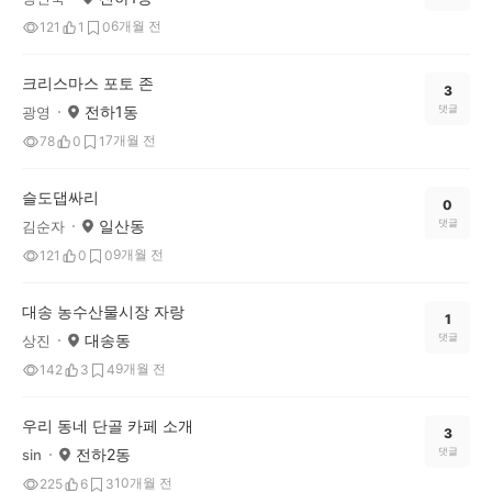
6개월 전
121
1
0
크리스마스 포토 존
3
전하1동
댓글
광영
7개월 전
78
0
1
슬도댑싸리
0
일산동
댓글
김순자
9개월 전
121
0
0
대송 농수산물시장 자랑
1
대송동
댓글
상진
9개월 전
142
3
4
우리 동네 단골 카페 소개
3
전하2동
댓글
sin
10개월 전
225
6
3