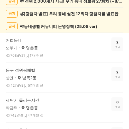
💸 전원 2,000캐시 지급! 우리 동네 정보왕 27회차 (~8/10)
공지
상
게
💰[당첨자 발표] 우리 동네 썰전 12회차 당첨자를 발표합니다!
공지
시
글
목
📢동네생활 커뮤니티 운영정책 (25.08 ver)
공지
록
저희동네
2
명촌동
댓글
오뚜기
2주 전
708
21
17
동구 성원쌍떼빌
2
남목2동
댓글
상민
2개월 전
427
8
5
세탁기 돌리는시간
6
명촌동
댓글
박금주
3개월 전
742
9
4