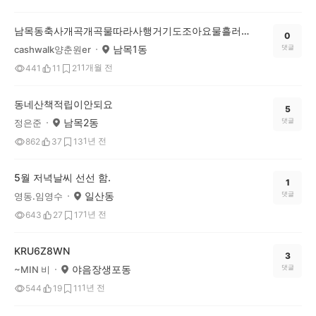
남목동축사개곡개곡물따라사행거기도조아요물흘러가는소리산세가지저기는소리몸도마음도흘링도대고건강도쟁기고만은ㅅㄱㆍ림들함개운동하니우리나목사람들복바고다런사라애개토만이만이소기니부탁드러요오늗ㄹ도히딩
0
남목1동
댓글
cashwalk양춘원er
11개월 전
441
11
2
동네산책적립이안되요
5
남목2동
댓글
정은준
1년 전
862
37
13
5월 저녁날씨 선선 함.
1
일산동
댓글
영동.임영수
1년 전
643
27
17
KRU6Z8WN
3
야음장생포동
댓글
~MIN 비
1년 전
544
19
11