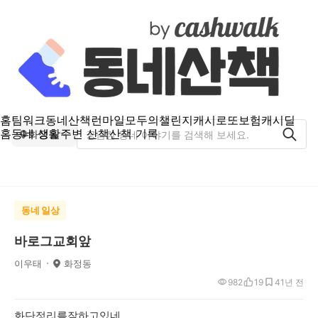
홈
팀워크
동네산책
런마일
모두의챌린지
캐시로또
보험
캐시딜
홈
동네 생활
주변 산책
산책 기록
화정동
동네 일상
바로그교회앞
이우태
화정동
982
19
4
1년 전
화단정리를잘하고있네