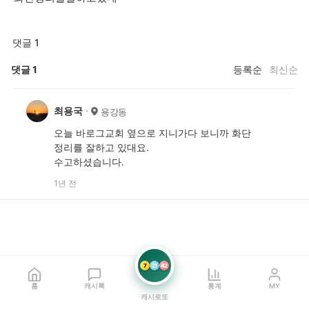
댓글 1
댓글
1
등록순
최신순
최용국
용강동
오늘 바로그교회 옆으로 지니가다 보니까 화단
정리를 잘하고 있대요.
수고하셨습니다.
1년 전
7
21
42
홈
캐시톡
통계
MY
캐시로또