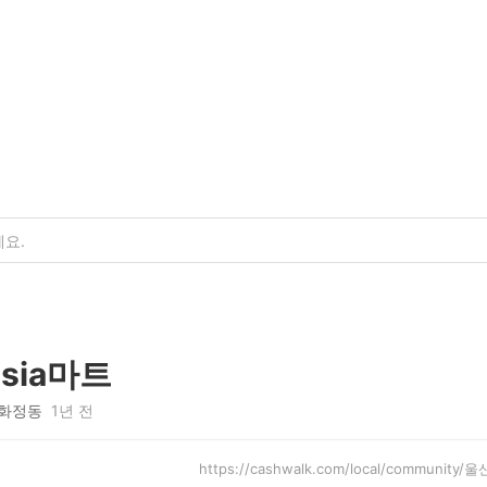
sia마트
화정동
1년 전
https://cashwalk.com/local/communit