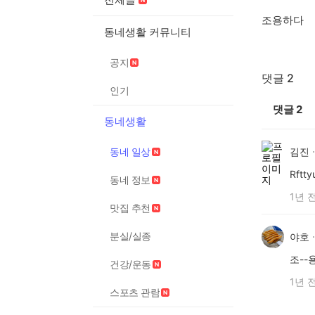
조용하다
동네생활 커뮤니티
공지
댓글 2
인기
댓글
2
동네생활
동네 일상
김진
Rftty
동네 정보
1년 
맛집 추천
분실/실종
야호
조--
건강/운동
1년 
스포츠 관람