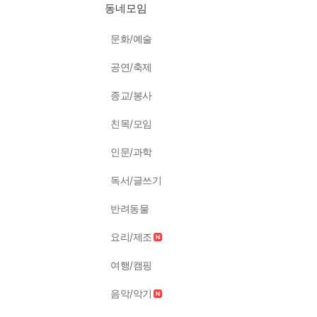
동네모임
문화/예술
공연/축제
종교/봉사
친목/모임
인문/과학
독서/글쓰기
반려동물
요리/제조
여행/캠핑
음악/악기