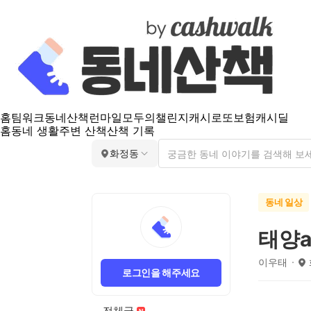
홈
팀워크
동네산책
런마일
모두의챌린지
캐시로또
보험
캐시딜
홈
동네 생활
주변 산책
산책 기록
화정동
동네 일상
태양a
이우태
로그인을 해주세요
전체글