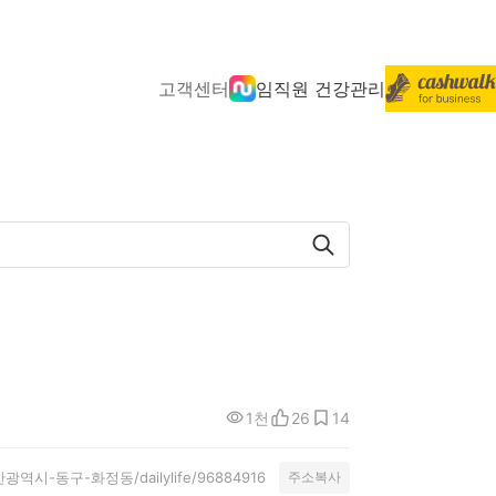
고객센터
임직원 건강관리
1천
26
14
y/울산광역시-동구-화정동/dailylife/96884916
주소복사