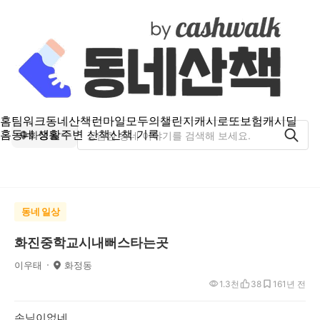
홈
팀워크
동네산책
런마일
모두의챌린지
캐시로또
보험
캐시딜
홈
동네 생활
주변 산책
산책 기록
화정동
동네 일상
화진중학교시내뻐스타는곳
이우태
화정동
1.3천
38
16
1년 전
손님이없네