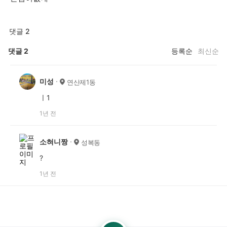
댓글 2
댓글
2
등록순
최신순
미성
연산제1동
ㅣ1
1년 전
소혀니짱
성복동
?
1년 전