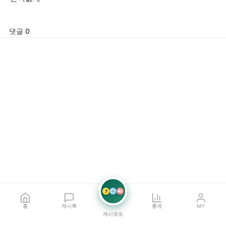
댓글 0
7
21
42
홈
캐시톡
통계
MY
캐시로또