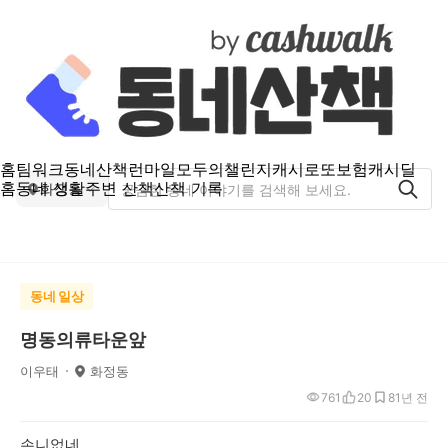
홈
팀워크
동네산책
런마일
모두의챌린지
캐시로또
보험
캐시딜
홈
동네 생활
주변 산책
산책 기록
화정동
동네 일상
명동의류타운앞
이우태
화정동
761
20
8
1년 전
손니없네