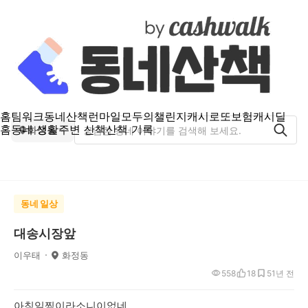
홈
팀워크
동네산책
런마일
모두의챌린지
캐시로또
보험
캐시딜
홈
동네 생활
주변 산책
산책 기록
화정동
동네 일상
대송시장앞
이우태
화정동
558
18
5
1년 전
아침일찍이라소니이없네