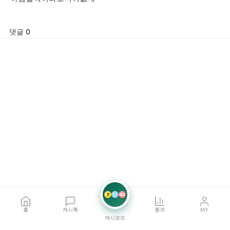
댓글 0
7
21
42
홈
캐시톡
통계
MY
캐시로또