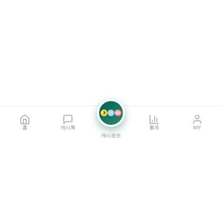
7
21
42
홈
캐시톡
통계
MY
캐시로또