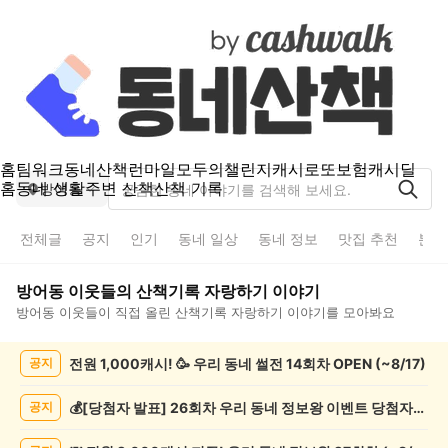
홈
팀워크
동네산책
런마일
모두의챌린지
캐시로또
보험
캐시딜
홈
동네 생활
주변 산책
산책 기록
방어동
전체글
공지
인기
동네 일상
동네 정보
맛집 추천
분실
방어동
이웃들의
산책기록 자랑하기
이야기
방어동
이웃들이 직접 올린
산책기록 자랑하기
이야기를 모아봐요
방
전원 1,000캐시! 🥳 우리 동네 썰전 14회차 OPEN (~8/17)
공지
어
동
산
💰[당첨자 발표] 26회차 우리 동네 정보왕 이벤트 당첨자를 발표합니다!
공지
책
기