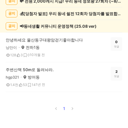
💸 전원 2,000캐시 지급! 우리 동네 정보왕 27회차 (~8/10)
공지
록
자
💰[당첨자 발표] 우리 동네 썰전 12회차 당첨자를 발표합니다!
공지
랑
하
기
📢동네생활 커뮤니티 운영정책 (25.08 ver)
공지
게
시
안녕하세요 울산동구대왕암걷기좋아합니다
글
0
전하1동
댓글
낭만이
목
록
10개월 전
128
3
0
주변산책 50m로 돌려놔라.
2
방어동
댓글
hgp321
1년 전
1.4천
53
14
1