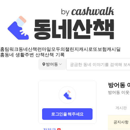
홈
팀워크
동네산책
런마일
모두의챌린지
캐시로또
보험
캐시딜
홈
동네 생활
주변 산책
산책 기록
방어동
방어동
방어동
이웃들
방
게시판
어
로그인을 해주세요
동
전
공지사항
체
전체글