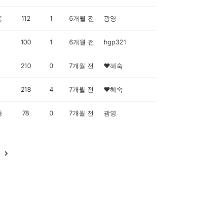
동
112
1
6개월 전
광영
100
1
6개월 전
hgp321
210
0
7개월 전
❤️혜숙
218
4
7개월 전
❤️혜숙
동
78
0
7개월 전
광영