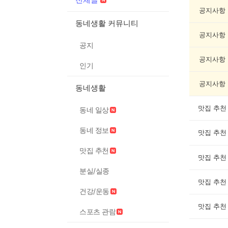
글
게
공지사항
시
동네생활 커뮤니티
글
공지사항
목
공지
록
공지사항
인기
공지사항
동네생활
맛집 추천
동네 일상
동네 정보
맛집 추천
맛집 추천
맛집 추천
분실/실종
맛집 추천
건강/운동
맛집 추천
스포츠 관람