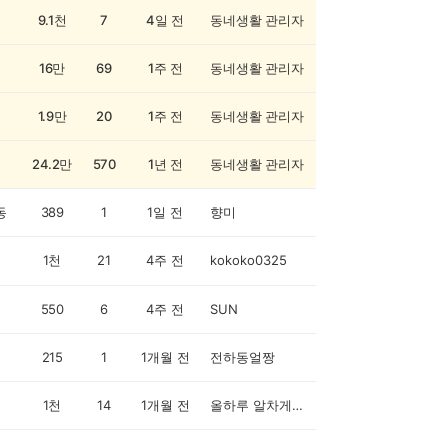
9.1천
7
4일 전
동네생활 관리자
16만
69
1주 전
동네생활 관리자
1.9만
20
1주 전
동네생활 관리자
24.2만
570
1년 전
동네생활 관리자
동
389
1
1일 전
향미
1천
21
4주 전
kokoko0325
550
6
4주 전
SUN
215
1
1개월 전
전하동얼짱
1천
14
1개월 전
올하루 알차게~♡♡♡