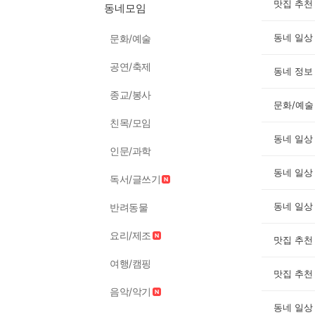
맛집 추천
동네모임
동네 일상
문화/예술
공연/축제
동네 정보
종교/봉사
문화/예술
친목/모임
동네 일상
인문/과학
동네 일상
독서/글쓰기
동네 일상
반려동물
요리/제조
맛집 추천
여행/캠핑
맛집 추천
음악/악기
동네 일상