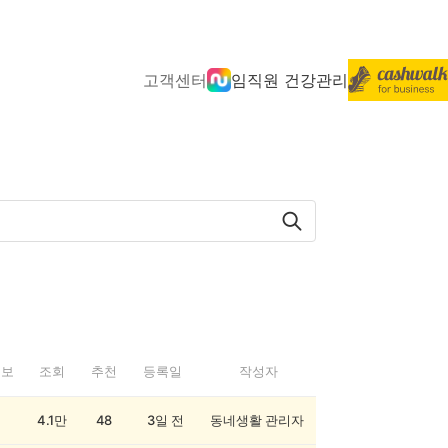
고객센터
임직원 건강관리
정보
조회
추천
등록일
작성자
4.1만
48
3일 전
동네생활 관리자