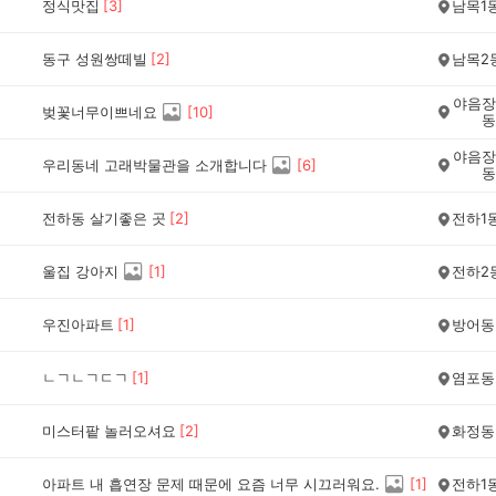
정식맛집
[
3
]
남목1
동구 성원쌍떼빌
[
2
]
남목2
야음장
벚꽃너무이쁘네요
[
10
]
동
야음장
우리동네 고래박물관을 소개합니다
[
6
]
동
전하동 살기좋은 곳
[
2
]
전하1
울집 강아지
[
1
]
전하2
우진아파트
[
1
]
방어동
ㄴㄱㄴㄱㄷㄱ
[
1
]
염포동
미스터팥 놀러오셔요
[
2
]
화정동
아파트 내 흡연장 문제 때문에 요즘 너무 시끄러워요.
[
1
]
전하1