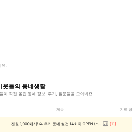
이웃들의 동네생활
이 직접 올린 동네 정보, 후기, 질문들을 모아봐요
제목
지역 
전원 1,000캐시! 🥳 우리 동네 썰전 14회차 OPEN (~8/17)
[
11
]