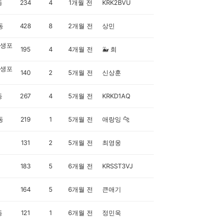
동
234
4
1개월 전
KRK2BVU
동
428
8
2개월 전
상민
생포
195
4
4개월 전
🐳 희
생포
140
2
5개월 전
신상훈
동
267
4
5개월 전
KRKD1AQ
동
219
1
5개월 전
애랑잉 🐆
131
2
5개월 전
최영웅
183
5
6개월 전
KRSST3VJ
164
5
6개월 전
큰애기
동
121
1
6개월 전
정민욱