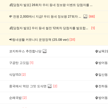
💰[당첨자 발표] 26회차 우리 동네 정보왕 이벤트 당첨자를 발표합니다!
💸 전원 2,000캐시 지급! 우리 동네 정보왕 27회차 (~8/10)
[
66
]
💰[당첨자 발표] 우리 동네 썰전 12회차 당첨자를 발표합니다!
[
1
]
📢동네생활 커뮤니티 운영정책 (25.08 ver)
[
31
]
코지하우스 추천합니당
남목2
구공탄 고깃집
[
1
]
방어동
식당153
[
2
]
일산동
중국에서 먹던 그맛 도삭면
[
2
]
전하동
순례국밥
[
2
]
방어동