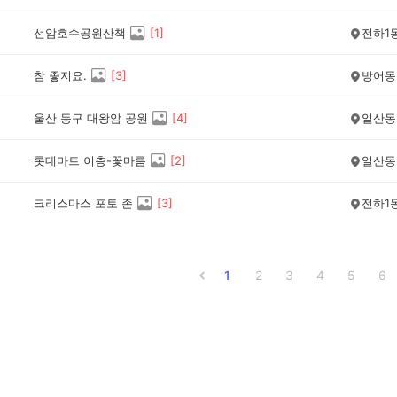
선암호수공원산책
[
1
]
전하1
참 좋지요.
[
3
]
방어동
울산 동구 대왕암 공원
[
4
]
일산동
롯데마트 이층-꽃마름
[
2
]
일산동
크리스마스 포토 존
[
3
]
전하1
1
2
3
4
5
6