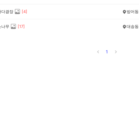
바다광장
[
4
]
방어동
소나무
[
17
]
대송동
1