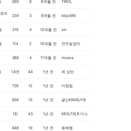
동
269
8
8개월 전
TIROL
생포
239
3
9개월 전
kbjs486
동
219
4
10개월 전
sin
동
114
2
10개월 전
연두빛장미
388
4
11개월 전
moana
동
1.8천
44
1년 전
최 상만
729
12
1년 전
이창림
656
15
1년 전
굴산KRABJYB
1천
43
1년 전
KR3LT9LR 미소
948
19
1년 전
동해형