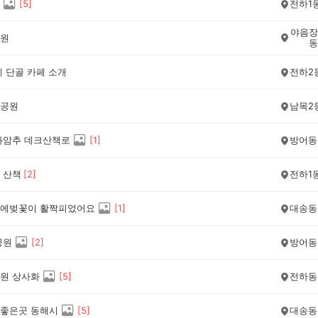
[
5
]
전하1
야음장
원
동
네 단골 카페 소개
전하2
공원
남목2
화암추 데크산책로
[
1
]
방어동
 산책
[
2
]
전하1
에벚꽃이 활짝피었어요
[
1
]
대송동
공원
[
2
]
방어동
원 상사화
[
5
]
전하동
좋은곳 동해시
[
5
]
대송동