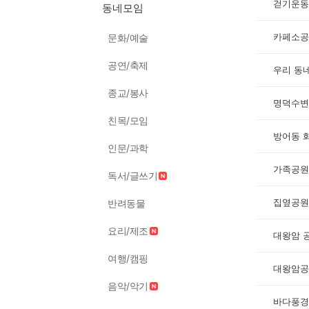
걷기운동
동네모임
카페소공
문화/예술
공연/축제
우리 동
종교/봉사
명덕수변
친목/모임
방어동 
인문/과학
가족공원
독서/글쓰기
집옆공원
반려동물
요리/제조
대왕암 
여행/캠핑
대왕암공
음악/악기
바다풍경