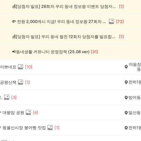
💰[당첨자 발표] 26회차 우리 동네 정보왕 이벤트 당첨자를 발표합니다!
[
1
]
💸 전원 2,000캐시 지급! 우리 동네 정보왕 27회차 (~8/10)
[
72
]
💰[당첨자 발표] 우리 동네 썰전 12회차 당첨자를 발표합니다!
[
1
]
📢동네생활 커뮤니티 운영정책 (25.08 ver)
[
31
]
야음장
이쁘네요
[
10
]
동
전하1
공원산책
[
1
]
.
[
3
]
방어동
구 대왕암 공원
[
4
]
일산동
구 동울산시장 붕어빵 맛집
[
1
]
전하1