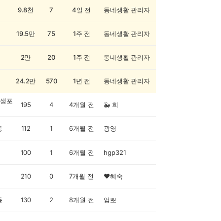
9.8천
7
4일 전
동네생활 관리자
19.5만
75
1주 전
동네생활 관리자
2만
20
1주 전
동네생활 관리자
24.2만
570
1년 전
동네생활 관리자
생포
195
4
4개월 전
🐳 희
동
112
1
6개월 전
광영
100
1
6개월 전
hgp321
210
0
7개월 전
❤️혜숙
동
130
2
8개월 전
엄뽀