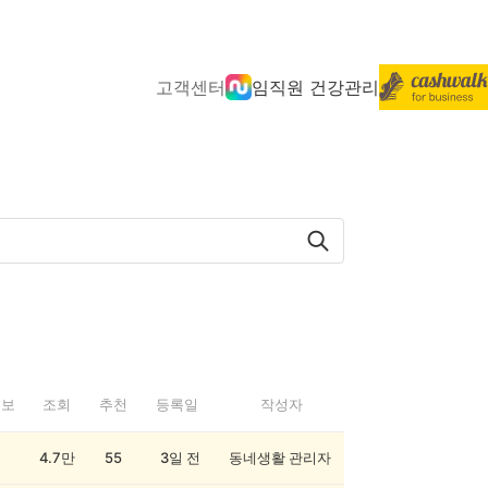
고객센터
임직원 건강관리
정보
조회
추천
등록일
작성자
4.7만
55
3일 전
동네생활 관리자