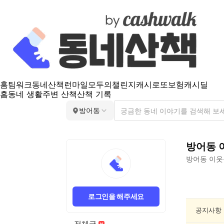
홈
팀워크
동네산책
런마일
모두의챌린지
캐시로또
보험
캐시딜
홈
동네 생활
주변 산책
산책 기록
방어동
방어동
방어동
이웃
방
어
로그인을 해주세요
동
동
공지사항
네
전체글