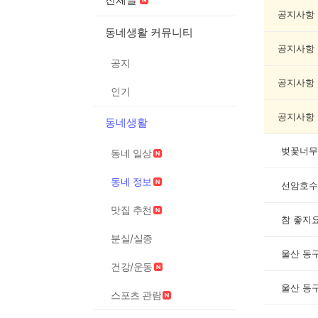
정
보
공지사항
게
동네생활 커뮤니티
시
공지사항
글
공지
목
록
공지사항
인기
공지사항
동네생활
벚꽃너무
동네 일상
동네 정보
선암호수
맛집 추천
참 좋지요
분실/실종
울산 동
건강/운동
울산 동
스포츠 관람