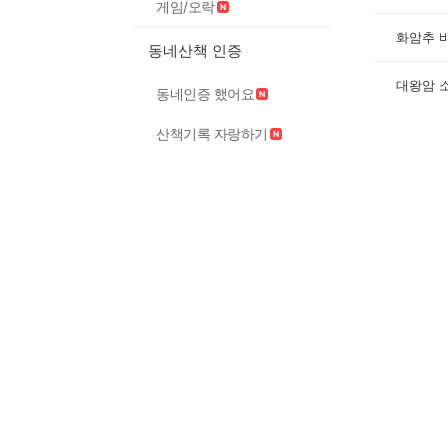
게임/오락
화암추 
동네산책 인증
대왕암 
동네인증 했어요
산책기록 자랑하기