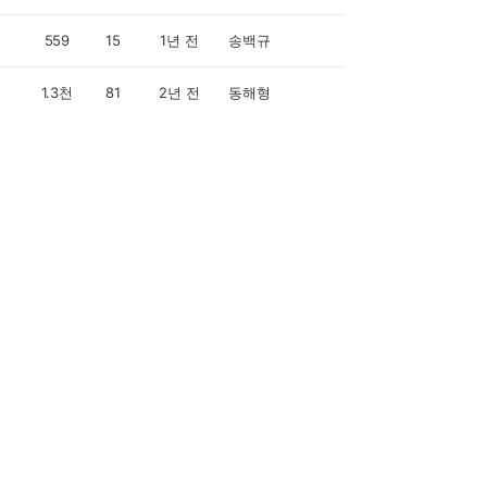
559
15
1년 전
송백규
1.3천
81
2년 전
동해형