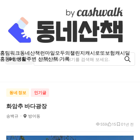
홈
팀워크
동네산책
런마일
모두의챌린지
캐시로또
보험
캐시딜
홈
동네 생활
주변 산책
산책 기록
방어동
동네 정보
인기글
화암추 바다광장
송백규
방어동
559
15
0
1년 전