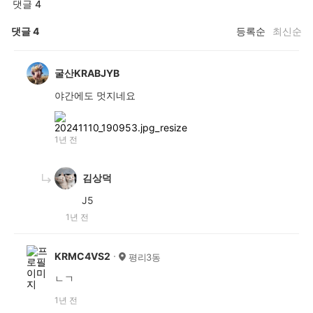
댓글 4
댓글
4
등록순
최신순
굴산KRABJYB
야간에도 멋지네요
1년 전
김상덕
J5
1년 전
KRMC4VS2
평리3동
ㄴㄱ
1년 전