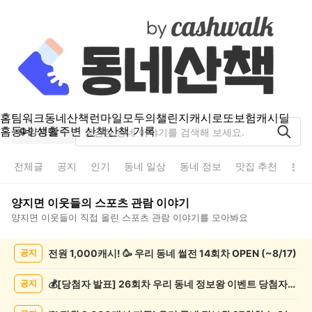
홈
팀워크
동네산책
런마일
모두의챌린지
캐시로또
보험
캐시딜
홈
동네 생활
주변 산책
산책 기록
양지면
전체글
공지
인기
동네 일상
동네 정보
맛집 추천
분실
양지면
이웃들의
스포츠 관람
이야기
양지면
이웃들이 직접 올린
스포츠 관람
이야기를 모아봐요
양
전원 1,000캐시! 🥳 우리 동네 썰전 14회차 OPEN (~8/17)
공지
지
면
스
💰[당첨자 발표] 26회차 우리 동네 정보왕 이벤트 당첨자를 발표합니다!
공지
포
츠