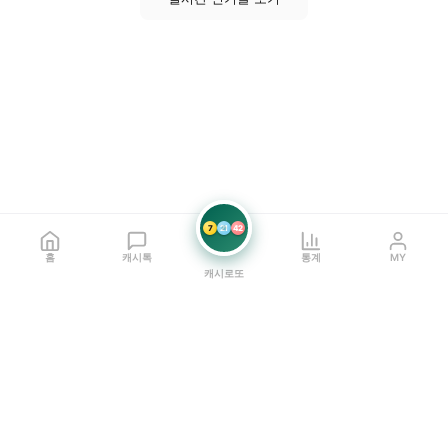
7
21
42
홈
캐시톡
통계
MY
캐시로또