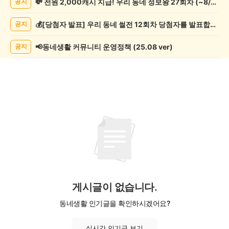
💸 전원 2,000캐시 지급! 우리 동네 정보왕 27회차 (~8/10)
공지
관
람
💰[당첨자 발표] 우리 동네 썰전 12회차 당첨자를 발표합니다!
공지
게
시
글
📢동네생활 커뮤니티 운영정책 (25.08 ver)
공지
목
록
게시글이 없습니다.
동네생활 인기글을 확인하시겠어요?
실시간 인기글 보기