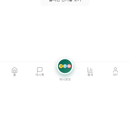
7
21
42
홈
캐시톡
통계
MY
캐시로또