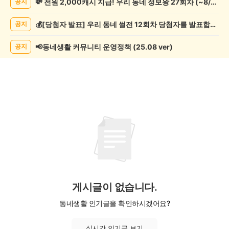
💸 전원 2,000캐시 지급! 우리 동네 정보왕 27회차 (~8/10)
공지
락
게
💰[당첨자 발표] 우리 동네 썰전 12회차 당첨자를 발표합니다!
공지
시
글
목
📢동네생활 커뮤니티 운영정책 (25.08 ver)
공지
록
게시글이 없습니다.
동네생활 인기글을 확인하시겠어요?
실시간 인기글 보기