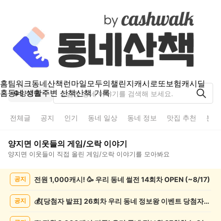
홈
팀워크
동네산책
런마일
모두의챌린지
캐시로또
보험
캐시딜
홈
동네 생활
주변 산책
산책 기록
양지면
전체글
공지
인기
동네 일상
동네 정보
맛집 추천
분실
양지면
이웃들의
게임/오락
이야기
양지면
이웃들이 직접 올린
게임/오락
이야기를 모아봐요
양
전원 1,000캐시! 🥳 우리 동네 썰전 14회차 OPEN (~8/17)
공지
지
면
게
💰[당첨자 발표] 26회차 우리 동네 정보왕 이벤트 당첨자를 발표합니다!
공지
임/
오