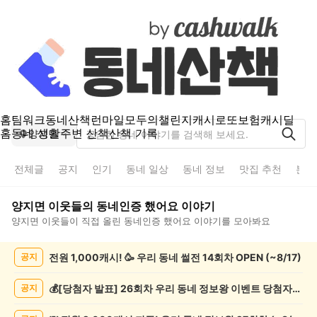
홈
팀워크
동네산책
런마일
모두의챌린지
캐시로또
보험
캐시딜
홈
동네 생활
주변 산책
산책 기록
양지면
전체글
공지
인기
동네 일상
동네 정보
맛집 추천
분실
양지면
이웃들의
동네인증 했어요
이야기
양지면
이웃들이 직접 올린
동네인증 했어요
이야기를 모아봐요
양
전원 1,000캐시! 🥳 우리 동네 썰전 14회차 OPEN (~8/17)
공지
지
면
동
💰[당첨자 발표] 26회차 우리 동네 정보왕 이벤트 당첨자를 발표합니다!
공지
네
인