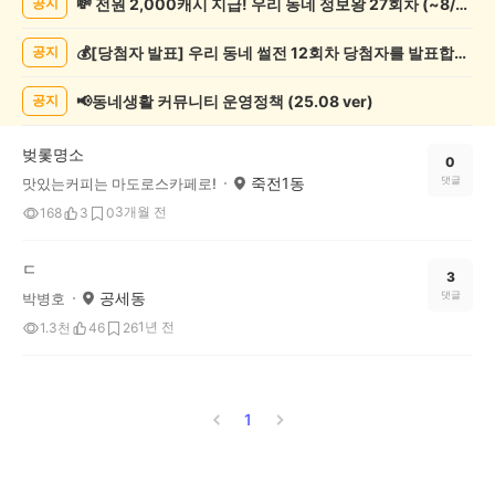
💸 전원 2,000캐시 지급! 우리 동네 정보왕 27회차 (~8/10)
공지
증
했
💰[당첨자 발표] 우리 동네 썰전 12회차 당첨자를 발표합니다!
공지
어
요
게
📢동네생활 커뮤니티 운영정책 (25.08 ver)
공지
시
글
벚롳명소
목
0
죽전1동
댓글
맛있는커피는 마도로스카페로!
록
3개월 전
168
3
0
ㄷ
3
공세동
댓글
박병호
1년 전
1.3천
46
26
1