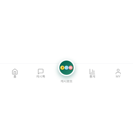
7
21
42
홈
캐시톡
통계
MY
캐시로또