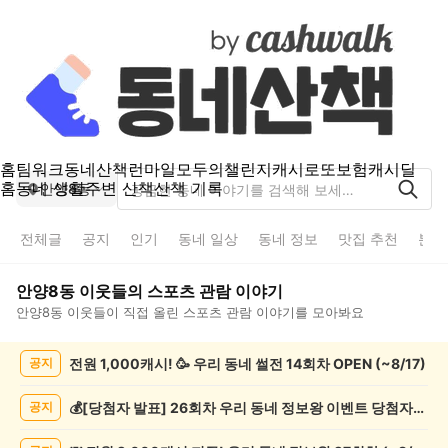
홈
팀워크
동네산책
런마일
모두의챌린지
캐시로또
보험
캐시딜
홈
동네 생활
주변 산책
산책 기록
안양8동
전체글
공지
인기
동네 일상
동네 정보
맛집 추천
분실
안양8동
이웃들의
스포츠 관람
이야기
안양8동
이웃들이 직접 올린
스포츠 관람
이야기를 모아봐요
안
전원 1,000캐시! 🥳 우리 동네 썰전 14회차 OPEN (~8/17)
공지
양
8
동
💰[당첨자 발표] 26회차 우리 동네 정보왕 이벤트 당첨자를 발표합니다!
공지
스
포