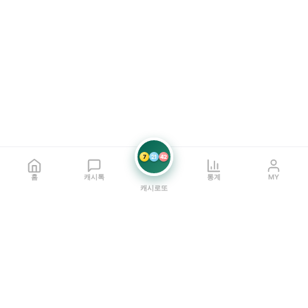
7
21
42
홈
캐시톡
통계
MY
캐시로또