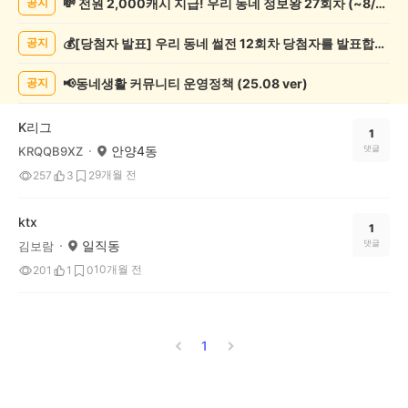
💸 전원 2,000캐시 지급! 우리 동네 정보왕 27회차 (~8/10)
공지
츠
관
💰[당첨자 발표] 우리 동네 썰전 12회차 당첨자를 발표합니다!
공지
람
게
시
📢동네생활 커뮤니티 운영정책 (25.08 ver)
공지
글
목
K리그
록
1
안양4동
댓글
KRQQB9XZ
9개월 전
257
3
2
ktx
1
일직동
댓글
김보람
10개월 전
201
1
0
1