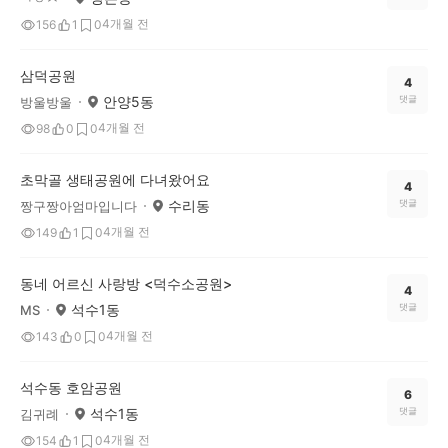
4개월 전
156
1
0
삼덕공원
4
안양5동
댓글
방울방울
4개월 전
98
0
0
초막골 생태공원에 다녀왔어요
4
수리동
댓글
짱구짱아엄마입니다
4개월 전
149
1
0
동네 어르신 사랑방 <덕수소공원>
4
석수1동
댓글
MS
4개월 전
143
0
0
석수동 호암공원
6
석수1동
댓글
김귀례
4개월 전
154
1
0