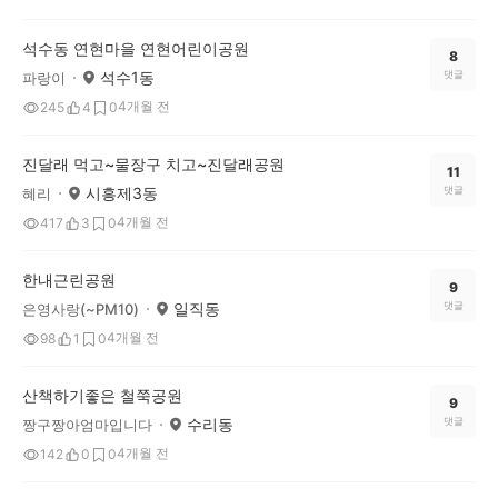
석수동 연현마을 연현어린이공원
8
석수1동
댓글
파랑이
4개월 전
245
4
0
진달래 먹고~물장구 치고~진달래공원
11
시흥제3동
댓글
혜리
4개월 전
417
3
0
한내근린공원
9
일직동
댓글
은영사랑(~PM10)
4개월 전
98
1
0
산책하기좋은 철쭉공원
9
수리동
댓글
짱구짱아엄마입니다
4개월 전
142
0
0