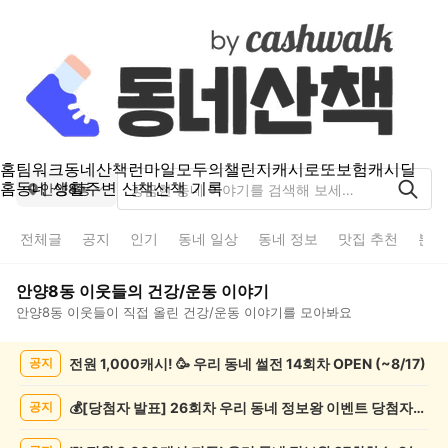
홈
팀워크
동네산책
런마일
모두의챌린지
캐시로또
보험
캐시딜
홈
동네 생활
주변 산책
산책 기록
안양8동
전체글
공지
인기
동네 일상
동네 정보
맛집 추천
분실
안양8동
이웃들의
건강/운동
이야기
안양8동
이웃들이 직접 올린
건강/운동
이야기를 모아봐요
안
전원 1,000캐시! 🥳 우리 동네 썰전 14회차 OPEN (~8/17)
공지
양
8
동
💰[당첨자 발표] 26회차 우리 동네 정보왕 이벤트 당첨자를 발표합니다!
공지
건
강/