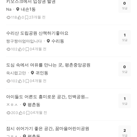
키오스크에서 입장권 발권
0
내손1동
댓글
Na
3개월 전
118
0
2
수리산 도립공원 산책하기좋아요
1
수리동
댓글
짱구짱아엄마입니다
4개월 전
102
0
0
도심 속에서 여유를 만나는 곳, 평촌중앙공원
0
귀인동
댓글
쑥시렵고만
4개월 전
102
3
0
아이들도 어른도 흥미로운 공간, 민백공원의 특별한 놀이터
1
평촌동
댓글
ㅈㅎㅅ
4개월 전
203
0
0
잠시 쉬어가기 좋은 공간, 꿈마을어린이공원
2
평촌동
댓글
ㄱㅎㅅ