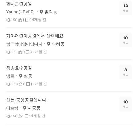
한내근린공원
13
일직동
댓글
Young(~PM10)
4개월 전
150
1
0
가야어린이공원에서 산책해요
10
수리동
댓글
짱구짱아엄마입니다
4개월 전
231
0
0
왕송호수공원
8
삼동
댓글
맹물
4개월 전
230
0
1
산본 중앙공원입니다.
10
재궁동
댓글
어슬렁
4개월 전
156
1
1