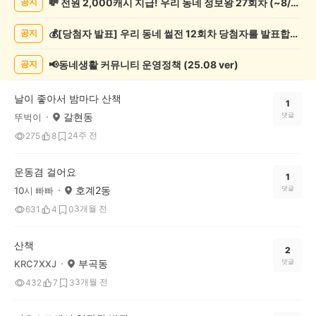
💸 전원 2,000캐시 지급! 우리 동네 정보왕 27회차 (~8/10)
공지
운
동
💰[당첨자 발표] 우리 동네 썰전 12회차 당첨자를 발표합니다!
공지
게
시
글
📢동네생활 커뮤니티 운영정책 (25.08 ver)
공지
목
록
날이 좋아서 밤마다 산책
1
갈현동
댓글
뚜벅이
4주 전
275
8
2
운동겸 걸어요
1
호계2동
댓글
10시 빠빠
3개월 전
631
4
0
산책
2
부곡동
댓글
KRC7XXJ
3개월 전
432
7
3