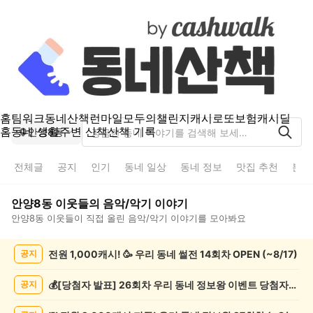
홈
팀워크
동네산책
런마일
모두의챌린지
캐시로또
보험
캐시딜
홈
동네 생활
주변 산책
산책 기록
안양8동
전체글
공지
인기
동네 일상
동네 정보
맛집 추천
분실
안양8동
이웃들의
음악/악기
이야기
안양8동
이웃들이 직접 올린
음악/악기
이야기를 모아봐요
안
전원 1,000캐시! 🥳 우리 동네 썰전 14회차 OPEN (~8/17)
공지
양
8
동
💰[당첨자 발표] 26회차 우리 동네 정보왕 이벤트 당첨자를 발표합니다!
공지
음
악/