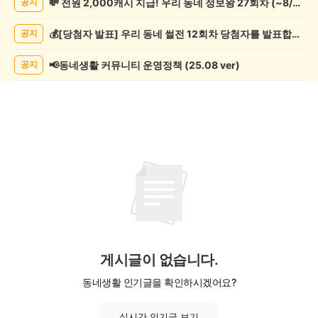
💸 전원 2,000캐시 지급! 우리 동네 정보왕 27회차 (~8/10)
공지
악
기
💰[당첨자 발표] 우리 동네 썰전 12회차 당첨자를 발표합니다!
공지
게
시
글
📢동네생활 커뮤니티 운영정책 (25.08 ver)
공지
목
록
게시글이 없습니다.
동네생활 인기글을 확인하시겠어요?
실시간 인기글 보기