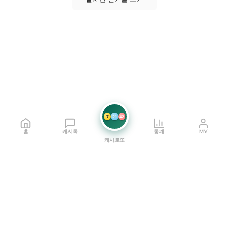
7
21
42
홈
캐시톡
통계
MY
캐시로또